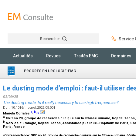
Rechercher
Service C
Rechercher
Actualités
Revues
Traités EMC
Domaines
PROGRÈS EN UROLOGIE-FMC
Le dusting mode d’emploi : faut-il utiliser 
03/09/25
The dusting mode: Is it really necessary to use high frequencies?
Doi : 10.1016/j.fpurol.2025.05.001
a
,
b
,
⁎
Mariela Corrales
a
GRC no 20, groupe de recherche clinique sur la lithiase urinaire, hôpital Teno
b
Service d’urologie, hôpital Tenon, Assistance publique–Hôpitaux de Paris, Sor
Paris, France
⁎
Correspondance: GRC no 20, groupe de recherche clinique sur la lithiase urinaire, hôpita