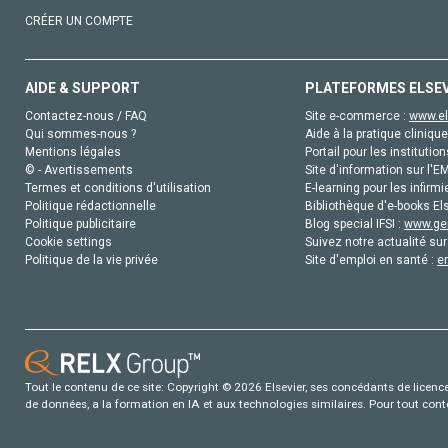
CRÉER UN COMPTE
AIDE & SUPPORT
PLATEFORMES ELSE
Contactez-nous / FAQ
Site e-commerce :
www.el
Qui sommes-nous ?
Aide à la pratique clinique
Mentions légales
Portail pour les institution
© - Avertissements
Site d'information sur l'E
Termes et conditions d'utilisation
E-learning pour les infirmi
Politique rédactionnelle
Bibliothèque d'e-books Els
Politique publicitaire
Blog special IFSI :
www.gen
Cookie settings
Suivez notre actualité sur
Politique de la vie privée
Site d'emploi en santé :
e
Tout le contenu de ce site: Copyright © 2026 Elsevier, ses concédants de licence e
de données, a la formation en IA et aux technologies similaires. Pour tout con