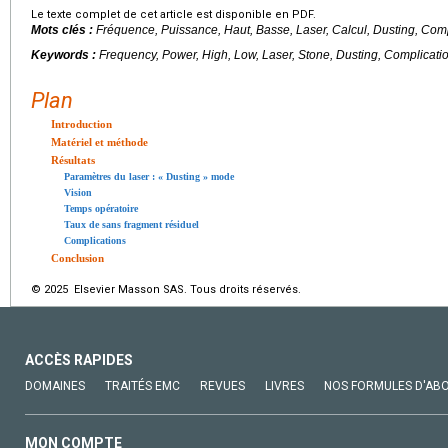
Le texte complet de cet article est disponible en PDF.
Mots clés :
Fréquence, Puissance, Haut, Basse, Laser, Calcul, Dusting, Comp
Keywords :
Frequency, Power, High, Low, Laser, Stone, Dusting, Complicati
Plan
Introduction
Matériel et méthode
Résultats
Paramètres du laser : « Dusting » mode
Vision
Temps opératoire
Taux de sans fragment résiduel
Complications
Conclusion
© 2025 Elsevier Masson SAS. Tous droits réservés.
ACCÈS RAPIDES
DOMAINES
TRAITÉS EMC
REVUES
LIVRES
NOS FORMULES D'AB
MON COMPTE