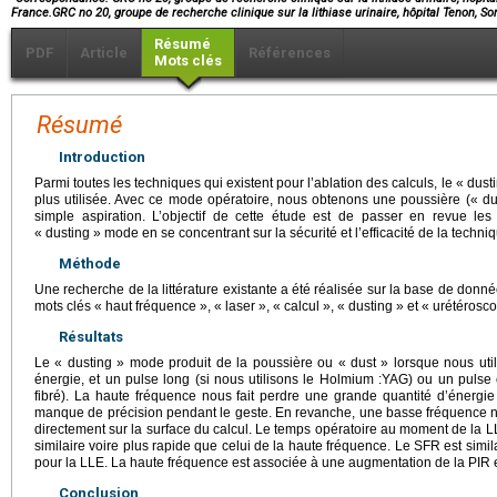
France.GRC no 20, groupe de recherche clinique sur la lithiase urinaire, hôpital Tenon, 
Résumé
PDF
Article
Références
Mots clés
Résumé
Introduction
Parmi toutes les techniques qui existent pour l’ablation des calculs, le « dus
plus utilisée. Avec ce mode opératoire, nous obtenons une poussière (« dust
simple aspiration. L’objectif de cette étude est de passer en revue le
« dusting » mode en se concentrant sur la sécurité et l’efficacité de la techni
Méthode
Une recherche de la littérature existante a été réalisée sur la base de donn
mots clés « haut fréquence », « laser », « calcul », « dusting » et « urétérosco
Résultats
Le « dusting » mode produit de la poussière ou « dust » lorsque nous uti
énergie, et un pulse long (si nous utilisons le Holmium :YAG) ou un pulse c
fibré). La haute fréquence nous fait perdre une grande quantité d’énergie 
manque de précision pendant le geste. En revanche, une basse fréquence 
directement sur la surface du calcul. Le temps opératoire au moment de la LL
similaire voire plus rapide que celui de la haute fréquence. Le SFR est simila
pour la LLE. La haute fréquence est associée à une augmentation de la PIR e
Conclusion