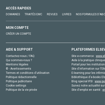
ACCÈS RAPIDES
DOMAINES
TRAITÉS EMC
REVUES
LIVRES
NOS FORMULES D'AB
MON COMPTE
CRÉER UN COMPTE
AIDE & SUPPORT
PLATEFORMES ELSE
Contactez-nous / FAQ
Site e-commerce :
www.el
Qui sommes-nous ?
Aide à la pratique clinique
Mentions légales
Portail pour les institution
© - Avertissements
Site d'information sur l'E
Termes et conditions d'utilisation
E-learning pour les infirmi
Politique rédactionnelle
Bibliothèque d'e-books Els
Politique publicitaire
Blog special IFSI :
www.gen
Cookie settings
Suivez notre actualité sur
Politique de la vie privée
Site d'emploi en santé :
e