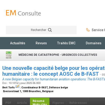
Rechercher
Service C
Rechercher
Actualités
Revues
Traités EMC
Domaines
MÉDECINE DE CATASTROPHE - URGENCES COLLECTIVES
Une nouvelle capacité belge pour les opérati
humanitaire : le concept AOSC de B-FAST
- 0
A new Belgian capacity for humanitarian aviation operations: The B-FAST
Doi : 10.1016/j.pxur.2025.06.003
Bert Torfs
:
Coordinateur B-FAST, Défense belge
Eversestraat 1, 1000 Bruxelles, Belgique
Résumé
PDF
Article
Figures
Références
Mots clés