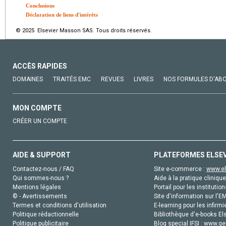
Conclusions
Déclaration de liens d'intérêts
© 2025 Elsevier Masson SAS. Tous droits réservés.
ACCÈS RAPIDES
DOMAINES
TRAITÉS EMC
REVUES
LIVRES
NOS FORMULES D'AB
MON COMPTE
CRÉER UN COMPTE
AIDE & SUPPORT
PLATEFORMES ELSE
Contactez-nous / FAQ
Site e-commerce :
www.el
Qui sommes-nous ?
Aide à la pratique clinique
Mentions légales
Portail pour les institution
© - Avertissements
Site d'information sur l'E
Termes et conditions d'utilisation
E-learning pour les infirmi
Politique rédactionnelle
Bibliothèque d'e-books Els
Politique publicitaire
Blog special IFSI :
www.gen