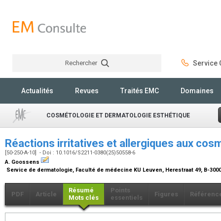
Rechercher
Service C
Rechercher
Actualités
Revues
Traités EMC
Domaines
COSMÉTOLOGIE ET DERMATOLOGIE ESTHÉTIQUE
Réactions irritatives et allergiques aux co
[50-250-A-10] - Doi : 10.1016/S2211-0380(25)50558-6
A. Goossens
Service de dermatologie, Faculté de médecine KU Leuven, Herestraat 49, B-300
Résumé
Points
PDF
Article
Figures
Référenc
Mots clés
essentiels