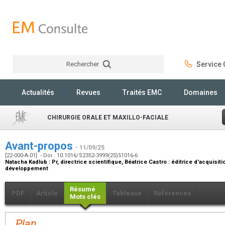
Rechercher
Service C
Rechercher
Actualités
Revues
Traités EMC
Domaines
CHIRURGIE ORALE ET MAXILLO-FACIALE
Avant-propos
- 11/09/25
[22-000-A-01] - Doi : 10.1016/S2352-3999(25)51016-6
Natacha Kadlub :
Pr, directrice scientifique
, Béatrice Castro :
éditrice d'acquisiti
développement
Résumé
PDF
Article
Tableaux
Références
Mots clés
Plan