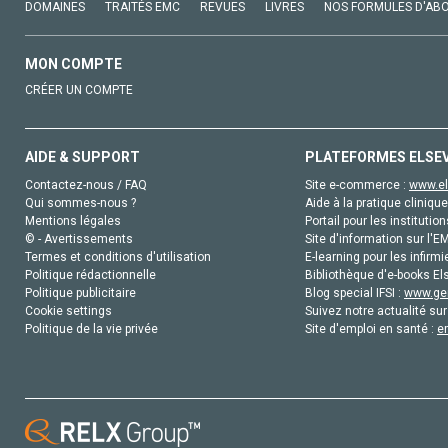
DOMAINES
TRAITÉS EMC
REVUES
LIVRES
NOS FORMULES D'AB
MON COMPTE
CRÉER UN COMPTE
AIDE & SUPPORT
PLATEFORMES ELSE
Contactez-nous / FAQ
Site e-commerce :
www.el
Qui sommes-nous ?
Aide à la pratique clinique
Mentions légales
Portail pour les institution
© - Avertissements
Site d'information sur l'E
Termes et conditions d'utilisation
E-learning pour les infirmi
Politique rédactionnelle
Bibliothèque d'e-books Els
Politique publicitaire
Blog special IFSI :
www.gen
Cookie settings
Suivez notre actualité sur
Politique de la vie privée
Site d'emploi en santé :
e