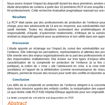
Nous avons évalué l’impact du dispositif durant les deux premières années
étude descriptive de contenu à partir des 10 premières RCP et une enquête
64 professionnels. Cette recherche évaluative pragmatique reposait sur une 
Résultats
La RCP était saisie par des professionnels de protection de l’enfance pour
charge, pour des adolescents de 14 ans en moyenne, aux vulnérabilités mult
santé mentale. Toutes les situations soulevaient des problématiques é
responsabilité, d’équité, d’autonomie relationnelle, d’éthique de la vulnéra
révélait un dispositif apprécié pour sa pertinence et son utilité dans son appr
Discussion
L’étude apporte un éclairage sur l’impact du cumul des vulnérabilités su
l’enfance. Elle interroge les perceptions, représentations et attentes des pro
Elle oriente vers des enjeux organisationnels de la part des professionnels de
des responsables institutionnels. Elle éclaire sur trois types d’enjeux éthi
caractérisation de la complexité en protection de l’enfance (à la fois cli
politique), la notion de « crise » (de l’adolescent en crise, à la crise ins
sociétales) et l’apport de la délibération (comme reconnaissance de chacun
éthiques, permet de trouver des recours pour sortir des conflits et répondre 
Conclusion
Les défis de la complexité en protection de l’enfance obligent à la concert
dans leurs missions auprès des enfants confiés, la mutualisation des experti
ce que révèle cette RCP ASE-Hôpital-Éthique appréciée pour son originalité.
Le texte complet de cet article est disponible en PDF.
Abstract