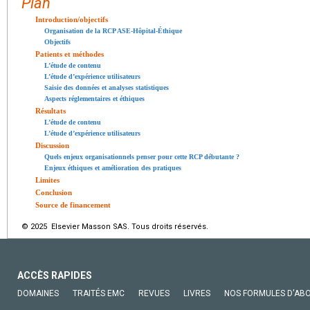
Plan
Introduction/objectifs
Organisation de la RCP ASE-Hôpital-Éthique
Objectifs
Patients et méthodes
L’étude de contenu
L’étude d’expérience utilisateurs
Saisie des données et analyses statistiques
Aspects réglementaires et éthiques
Résultats
L’étude de contenu
L’étude d’expérience utilisateurs
Discussion
Quels enjeux organisationnels penser pour cette RCP débutante ?
Enjeux éthiques et amélioration des pratiques
Limites
Conclusion
Source de financement
© 2025 Elsevier Masson SAS. Tous droits réservés.
ACCÈS RAPIDES
DOMAINES
TRAITÉS EMC
REVUES
LIVRES
NOS FORMULES D'AB