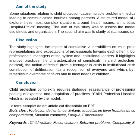
Aim of the study
Some situations relating to child protection cause multiple problems (medical,
leading to communication troubles among partners. A structured model o
explore these most complex situations around health issues: a multidisci
Hospital-Ethics” meeting. The aim of this study was to assess the model
usefulness and organization. The second aim was to clarify ethical issues so 
Discussion
The study highlights the impact of cumulative vulnerabilities on child prote
representations and expectations of professionals towards each other. It foc
professionals, managers of the system and institutional leaders. It highlights
improve practices: the characterization of complexity in child protection (
political), the notion of “crisis” (from a teenager in crisis to institutional cris
contribution of deliberation (as a recognition of everyone and which, by c
remedies to overcome conflicts and to meet needs of children).
Conclusion
Child protection complexity requires dialogue, reassurance of professiona
pooling of expertise and adaptation of practices. “Child Protection-Hospital-E
which is revealed by the model.
Le texte complet de cet article est disponible en PDF.
Mots clés :
Protection de l’enfance, Enfants accueillis en foyerTroubles du 
comportement, Situation complexe, Ethique, Concertation
Keywords :
Child welfare, Foster children, Behavior problems, Complexity, E