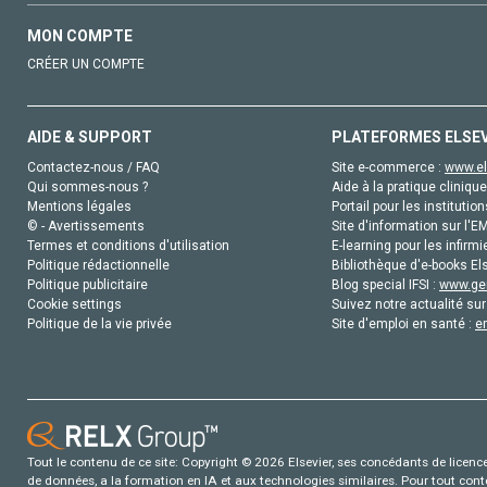
MON COMPTE
CRÉER UN COMPTE
AIDE & SUPPORT
PLATEFORMES ELSE
Contactez-nous / FAQ
Site e-commerce :
www.el
Qui sommes-nous ?
Aide à la pratique clinique
Mentions légales
Portail pour les institution
© - Avertissements
Site d'information sur l'E
Termes et conditions d'utilisation
E-learning pour les infirmi
Politique rédactionnelle
Bibliothèque d'e-books Els
Politique publicitaire
Blog special IFSI :
www.gen
Cookie settings
Suivez notre actualité sur
Politique de la vie privée
Site d'emploi en santé :
e
Tout le contenu de ce site: Copyright © 2026 Elsevier, ses concédants de licence e
de données, a la formation en IA et aux technologies similaires. Pour tout con