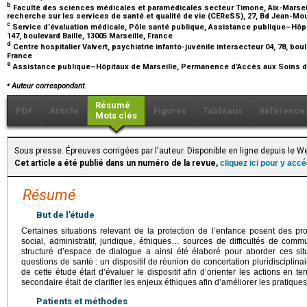
b
Faculté des sciences médicales et paramédicales secteur Timone, Aix-Marseill
recherche sur les services de santé et qualité de vie (CEReSS), 27, Bd Jean-Mou
c
Service d’évaluation médicale, Pôle santé publique, Assistance publique–Hôpit
147, boulevard Baille, 13005 Marseille, France
d
Centre hospitalier Valvert, psychiatrie infanto-juvénile intersecteur 04, 78, bou
France
e
Assistance publique–Hôpitaux de Marseille, Permanence d’Accès aux Soins de
⁎
Auteur correspondant.
Résumé
PDF
Article
Figures
Tableaux
Référence
Mots clés
Sous presse. Épreuves corrigées par l'auteur. Disponible en ligne depuis le
Cet article a été publié dans un numéro de la revue,
cliquez ici pour y acc
Résumé
But de l’étude
Certaines situations relevant de la protection de l’enfance posent des pr
social, administratif, juridique, éthiques… sources de difficultés de com
structuré d’espace de dialogue a ainsi été élaboré pour aborder ces si
questions de santé : un dispositif de réunion de concertation pluridisciplina
de cette étude était d’évaluer le dispositif afin d’orienter les actions en term
secondaire était de clarifier les enjeux éthiques afin d’améliorer les pratiques
Patients et méthodes