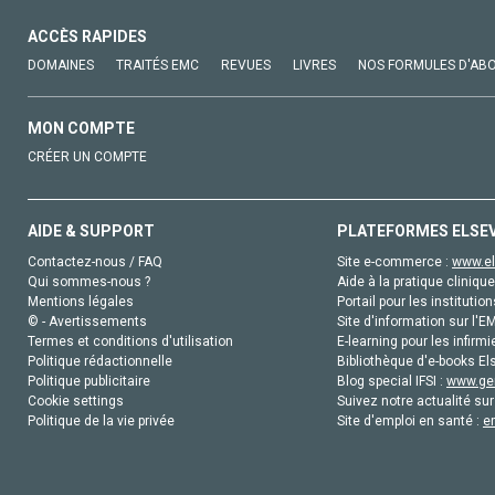
ACCÈS RAPIDES
DOMAINES
TRAITÉS EMC
REVUES
LIVRES
NOS FORMULES D'AB
MON COMPTE
CRÉER UN COMPTE
AIDE & SUPPORT
PLATEFORMES ELSE
Contactez-nous / FAQ
Site e-commerce :
www.el
Qui sommes-nous ?
Aide à la pratique clinique
Mentions légales
Portail pour les institution
© - Avertissements
Site d'information sur l'E
Termes et conditions d'utilisation
E-learning pour les infirmi
Politique rédactionnelle
Bibliothèque d'e-books Els
Politique publicitaire
Blog special IFSI :
www.gen
Cookie settings
Suivez notre actualité sur
Politique de la vie privée
Site d'emploi en santé :
e