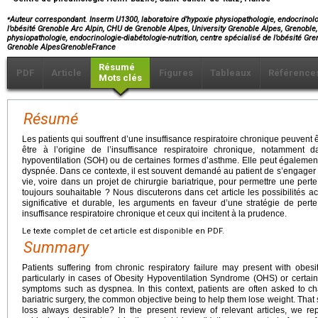
⁎
Auteur correspondant. Inserm U1300, laboratoire d’hypoxie physiopathologie, endocrinolog
l’obésité Grenoble Arc Alpin, CHU de Grenoble Alpes, University Grenoble Alpes, Grenoble
physiopathologie, endocrinologie-diabétologie-nutrition, centre spécialisé de l’obésité Gr
Grenoble AlpesGrenobleFrance
Résumé
PDF
Article
Figures
Tableaux
Référence
Mots clés
Résumé
Les patients qui souffrent d’une insuffisance respiratoire chronique peuvent ê
être à l’origine de l’insuffisance respiratoire chronique, notamment
hypoventilation (SOH) ou de certaines formes d’asthme. Elle peut égaleme
dyspnée. Dans ce contexte, il est souvent demandé au patient de s’engager
vie, voire dans un projet de chirurgie bariatrique, pour permettre une perte
toujours souhaitable ? Nous discuterons dans cet article les possibilités a
significative et durable, les arguments en faveur d’une stratégie de per
insuffisance respiratoire chronique et ceux qui incitent à la prudence.
Le texte complet de cet article est disponible en PDF.
Summary
Patients suffering from chronic respiratory failure may present with obesi
particularly in cases of Obesity Hypoventilation Syndrome (OHS) or certain
symptoms such as dyspnea. In this context, patients are often asked to cha
bariatric surgery, the common objective being to help them lose weight. That 
loss always desirable? In the present review of relevant articles, we repo