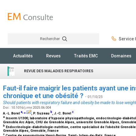
Rechercher
Service C
Rechercher
Actualités
Revues
Traités EMC
Domaines
REVUE DES MALADIES RESPIRATOIRES
Faut-il faire maigrir les patients ayant une i
chronique et une obésité ?
- 01/10/25
Should patients with respiratory failure and obesity be made to lose weigh
Doi : 10.1016/j.rmr.2025.06.004
a
,
⁎
b
c
A.-L. Borel
, P. Suzeau
, J.-C. Borel
a
Inserm U1300, laboratoire d’hypoxie physiopathologie, endocrinologie-diabétolo
Grenoble Arc Alpin, CHU de Grenoble Alpes, université Grenoble Alpes, Grenobl
b
Endocrinologie-diabétologie-nutrition, centre spécialisé de l’obésité Grenoble
Grenoble Alpes, Grenoble, France
c
Centre de pneumologie Henri-Bazire, Saint-Julien-de-Ratz, France