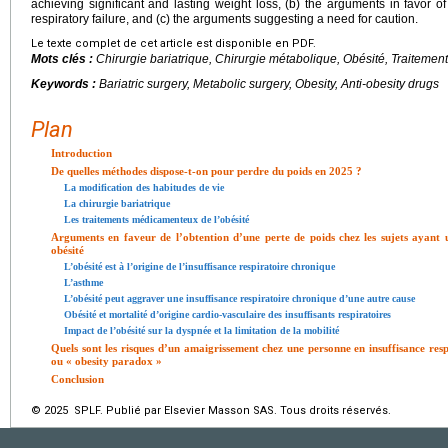
achieving significant and lasting weight loss, (b) the arguments in favor of
respiratory failure, and (c) the arguments suggesting a need for caution.
Le texte complet de cet article est disponible en PDF.
Mots clés :
Chirurgie bariatrique, Chirurgie métabolique, Obésité, Traiteme
Keywords :
Bariatric surgery, Metabolic surgery, Obesity, Anti-obesity drugs
Plan
Introduction
De quelles méthodes dispose-t-on pour perdre du poids en 2025 ?
La modification des habitudes de vie
La chirurgie bariatrique
Les traitements médicamenteux de l’obésité
Arguments en faveur de l’obtention d’une perte de poids chez les sujets ayant u
obésité
L’obésité est à l’origine de l’insuffisance respiratoire chronique
L’asthme
L’obésité peut aggraver une insuffisance respiratoire chronique d’une autre cause
Obésité et mortalité d’origine cardio-vasculaire des insuffisants respiratoires
Impact de l’obésité sur la dyspnée et la limitation de la mobilité
Quels sont les risques d’un amaigrissement chez une personne en insuffisance res
ou « obesity paradox »
Conclusion
© 2025 SPLF. Publié par Elsevier Masson SAS. Tous droits réservés.