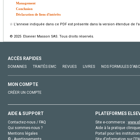
Management
Conclusion
Déclaration de liens d'intérêts
☆
L'annexe indiquée dans ce PDF est présente dans la version étendue de l'ar
© 2025 Elsevier Masson SAS. Tous droits réservés.
ACCÈS RAPIDES
DOMAINES
TRAITÉS EMC
REVUES
LIVRES
NOS FORMULES D'AB
MON COMPTE
CRÉER UN COMPTE
AIDE & SUPPORT
PLATEFORMES ELSE
Contactez-nous / FAQ
Site e-commerce :
www.el
Qui sommes-nous ?
Aide à la pratique clinique
Mentions légales
Portail pour les institution
© - Avertissements
Site d'information sur l'E