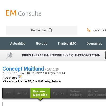
Rechercher
Service C
Rechercher
Actualités
Revues
Traités EMC
Domaines
KINÉSITHÉRAPIE-MÉDECINE PHYSIQUE-RÉADAPTATION
Concept Maitland
- 27/10/25
[26-075-C-10] - Doi : 10.1016/S1283-0887(25)50029-4
P. Jeangros
Chemin de Plantaz 57, CH-1095 Lutry, Suisse
Résumé
Vidéos
Arbres
PDF
Article
Figures
Mots clés
Podcast
décisionnel