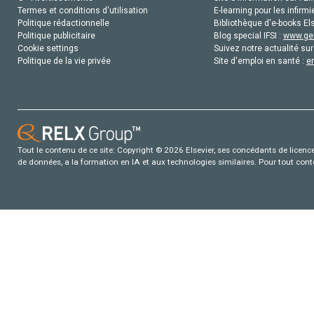
Termes et conditions d'utilisation
E-learning pour les infirmi
Politique rédactionnelle
Bibliothèque d'e-books Els
Politique publicitaire
Blog special IFSI :
www.gen
Cookie settings
Suivez notre actualité sur
Politique de la vie privée
Site d'emploi en santé :
e
Tout le contenu de ce site: Copyright © 2026 Elsevier, ses concédants de licence e
de données, a la formation en IA et aux technologies similaires. Pour tout con