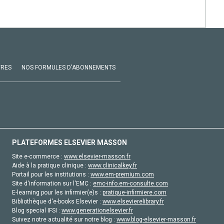
VRES
NOS FORMULES D'ABONNEMENTS
PLATEFORMES ELSEVIER MASSON
Site e-commerce :
www.elsevier-masson.fr
Aide à la pratique clinique :
www.clinicalkey.fr
Portail pour les institutions :
www.em-premium.com
Site d'information sur l'EMC :
emc-info.em-consulte.com
E-learning pour les infirmier(e)s :
pratique-infirmiere.com
Bibliothèque d'e-books Elsevier :
www.elsevierelibrary.fr
Blog special IFSI :
www.generationelsevier.fr
Suivez notre actualité sur notre blog :
www.blog-elsevier-masson.fr