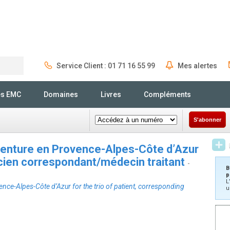
Service Client : 01 71 16 55 99
Mes alertes
Rechercher
és EMC
Domaines
Livres
Compléments
S'abonner
venture en Provence-Alpes-Côte d’Azur
acien correspondant/médecin traitant
-
B
p
L
nce-Alpes-Côte d’Azur for the trio of patient, corresponding
u