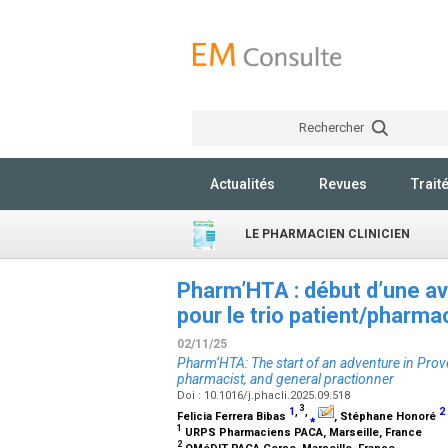
Rechercher
Actualités
Revues
Trait
LE PHARMACIEN CLINICIEN
Pharm’HTA : début d’une a
pour le trio patient/pharm
02/11/25
Pharm’HTA: The start of an adventure in Prove
pharmacist, and general practionner
Doi : 10.1016/j.phacli.2025.09.518
3
1
,
,
2
Felicia Ferrera Bibas
⁎
, Stéphane Honoré
1
URPS Pharmaciens PACA, Marseille, France
2
OMéDIT PACA Corse, Marseille, France