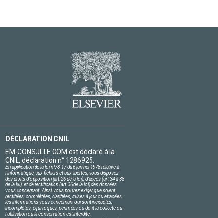
DÉCLARATION CNIL
EM-CONSULTE.COM est déclaré à la
CNIL, déclaration n° 1286925.
En application de la loi nº78-17 du 6 janvier 1978 relative à
l'informatique, aux fichiers et aux libertés, vous disposez
des droits d'opposition (art.26 de la loi), d'accès (art.34 à 38
de la loi), et de rectification (art.36 de la loi) des données
vous concernant. Ainsi, vous pouvez exiger que soient
rectifiées, complétées, clarifiées, mises à jour ou effacées
les informations vous concernant qui sont inexactes,
incomplètes, équivoques, périmées ou dont la collecte ou
l'utilisation ou la conservation est interdite.