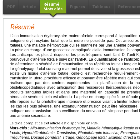
Résumé
PDF
Article
Figures
Tableaux
Référence
Mots clés
Résumé
L'allo-immunisation érythrocytaire maternofœtale correspond à l'apparition 
antigène érythrocytaire fœtal que la mère ne possède pas. Cet anticorps 
fœtales, une maladie hémolytique qui se manifeste par une anémie pouvant d
La prise en charge d'une grossesse compliquée d'allo-immunisation fait appel
Les anticorps les plus à risque et les plus fréquents sont l'anti-D, l'anti-K, l
pourvoyeur d'anémie fœtale suivi par l'anti-K. La quantification de l'antico
de déterminer la sévérité de l'immunisation et sa répétition tout au long de l
Le génotypage fœtal sur sang maternel permet de savoir si la grossesse est 
existe un risque d'anémie fœtale, celle-ci est recherchée régulièremen
transfusion in utero, procédure efficace et pouvant être répétée mais qui co
réalisée que par des centres expérimentés. La planification de la n
obstétricopédiatrique avec anticipation des ressources thérapeutiques néc
produits sanguins labiles et dans une maternité en capacité de prend
néonatale sévère si cela est attendu. La prise en charge spécifique débute 
Elle repose sur la photothérapie intensive et précoce visant à limiter l'ictèr
les cas les plus sévères, une exsanguinotransfusion peut être nécessair
indiquer une transfusion. La surveillance du nouveau-né s'impose pendant l
une anémie secondaire.
Le texte complet de cet article est disponible en PDF.
Mots-clés :
Allo-immunisation érythrocytaire, Maladie hémolytique fœtale et
fœtale, Hyperbilirubinémie, Transfusion, Photothérapie intensive, Exsanguin
irrégulières, Dosage pondéral, Titrage, Génotypage fœtal, Examen direct à l'