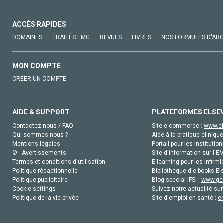
ACCÈS RAPIDES
DOMAINES
TRAITÉS EMC
REVUES
LIVRES
NOS FORMULES D'AB
MON COMPTE
CRÉER UN COMPTE
AIDE & SUPPORT
PLATEFORMES ELSE
Contactez-nous / FAQ
Site e-commerce :
www.el
Qui sommes-nous ?
Aide à la pratique clinique
Mentions légales
Portail pour les institution
© - Avertissements
Site d'information sur l'E
Termes et conditions d'utilisation
E-learning pour les infirmi
Politique rédactionnelle
Bibliothèque d'e-books Els
Politique publicitaire
Blog special IFSI :
www.gen
Cookie settings
Suivez notre actualité sur
Politique de la vie privée
Site d'emploi en santé :
e