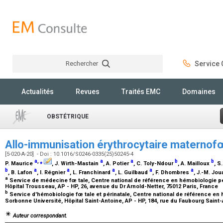
Rechercher
Service C
Rechercher
Actualités
Revues
Traités EMC
Domaines
OBSTÉTRIQUE
Allo-immunisation érythrocytaire maternof
[5-020-A-20] - Doi : 10.1016/S0246-0335(25)50245-4
a
,
⁎
a
a
b
b
P. Maurice
, J. Wirth-Mastain
, A. Potier
, C. Toly-Ndour
, A. Mailloux
, S
b
a
a
a
a
a
, B. Lafon
, I. Régnier
, L. Franchinard
, L. Guilbaud
, F. Dhombres
, J.-M. Jo
a
Service de médecine fœ tale, Centre national de référence en hémobiologie pér
Hôpital Trousseau, AP - HP, 26, avenue du Dr Arnold-Netter, 75012 Paris, France
b
Service d'hémobiologie fœ tale et périnatale, Centre national de référence en 
Sorbonne Université, Hôpital Saint-Antoine, AP - HP, 184, rue du Faubourg Saint
Auteur correspondant.