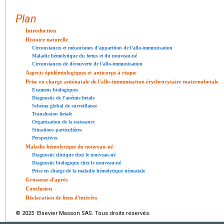
Plan
Introduction
Histoire naturelle
Circonstances et mécanismes d'apparition de l'allo-immunisation
Maladie hémolytique du fœtus et du nouveau-né
Circonstances de découverte de l'allo-immunisation
Aspects épidémiologiques et anticorps à risque
Prise en charge anténatale de l'allo-immunisation érythrocytaire maternofœtale
Examens biologiques
Diagnostic de l'anémie fœtale
Schéma global de surveillance
Transfusion fœtale
Organisation de la naissance
Situations particulières
Perspectives
Maladie hémolytique du nouveau-né
Diagnostic clinique chez le nouveau-né
Diagnostic biologique chez le nouveau-né
Prise en charge de la maladie hémolytique néonatale
Grossesse d'après
Conclusion
Déclaration de liens d'intérêts
© 2025 Elsevier Masson SAS. Tous droits réservés.