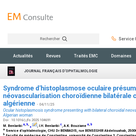
Rechercher
Service C
Rechercher
Actualités
Revues
Traités EMC
Domaines
JOURNAL FRANÇAIS D'OPHTALMOLOGIE
Syndrome d’histoplasmose oculaire présum
néovascularisation choroïdienne bilatérale
algérienne
- 04/11/25
Ocular histoplasmosis syndrome presenting with bilateral choroidal neova
Algerian woman
Doi : 10.1016/j.jfo.2025.104691
a
,
b
,
c
a
,
b
M. Benlaribi
⁎
, I.H. Benlaribi
, A.K. Bouziane
a
Service d’ophtalmologie, CHU Dr BENBADIS, rue BENSEGHIR Abdelouahab, 25000
b
Faculté de médecine de Constantine, université de Constantine 3, Constantine