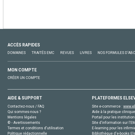
ACCÈS RAPIDES
DOMAINES
TRAITÉS EMC
REVUES
LIVRES
NOS FORMULES D'AB
MON COMPTE
CRÉER UN COMPTE
AIDE & SUPPORT
PLATEFORMES ELSE
Contactez-nous / FAQ
Site e-commerce :
www.el
Qui sommes-nous ?
Aide à la pratique clinique
Mentions légales
Portail pour les institution
© - Avertissements
Site d'information sur l'E
Termes et conditions d'utilisation
E-learning pour les infirmi
Politique rédactionnelle
Bibliothèque d'e-books Els