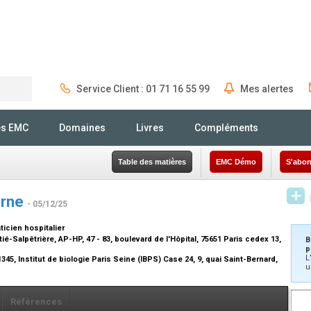
Service Client : 01 71 16 55 99
Mes alertes
Rechercher
és EMC
Domaines
Livres
Compléments
Table des matières
EMC Démo
S'abon
terne
- 05/12/25
ticien hospitalier
é-Salpêtrière, AP-HP, 47 - 83, boulevard de l'Hôpital, 75651 Paris cedex 13,
B
p
L
, Institut de biologie Paris Seine (IBPS) Case 24, 9, quai Saint-Bernard,
u
Références