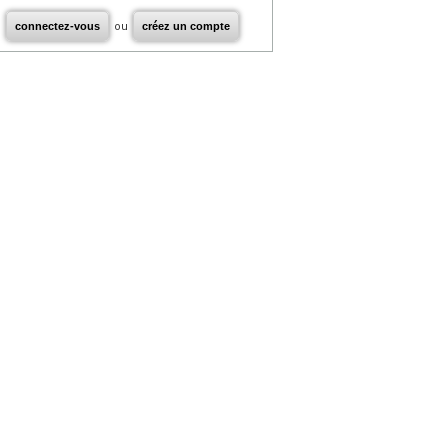
connectez-vous
ou
créez un compte