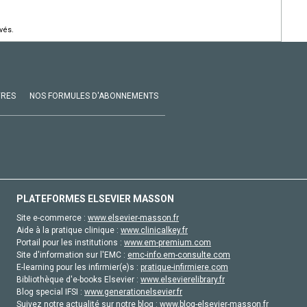
vés.
VRES
NOS FORMULES D'ABONNEMENTS
PLATEFORMES ELSEVIER MASSON
Site e-commerce :
www.elsevier-masson.fr
Aide à la pratique clinique :
www.clinicalkey.fr
Portail pour les institutions :
www.em-premium.com
Site d'information sur l'EMC :
emc-info.em-consulte.com
E-learning pour les infirmier(e)s :
pratique-infirmiere.com
Bibliothèque d'e-books Elsevier :
www.elsevierelibrary.fr
Blog special IFSI :
www.generationelsevier.fr
Suivez notre actualité sur notre blog :
www.blog-elsevier-masson.fr