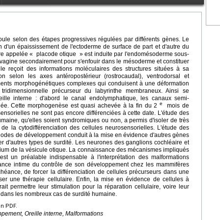
oule selon des étapes progressives régulées par différents gènes. Le
 d'un épaississement de l'ectoderme de surface de part et d'autre du
re appelée « placode otique » est induite par l'endomésoderme sous-
'invagine secondairement pour s'enfouir dans le mésoderme et constituer
ule reçoit des informations moléculaires des structures situées à sa
ion selon les axes antéropostérieur (rostrocaudal), ventrodorsal et
vements morphogénétiques complexes qui conduisent à une déformation
 tridimensionnelle précurseur du labyrinthe membraneux. Ainsi se
reille interne : d'abord le canal endolymphatique, les canaux semi-
e
cochlée. Cette morphogenèse est quasi achevée à la fin du 2
mois de
ensorielles ne sont pas encore différenciées à cette date. L'étude des
aine, qu'elles soient syndromiques ou non, a permis d'isoler de très
e la cytodifférenciation des cellules neurosensorielles. L'étude des
riodes de développement conduit à la mise en évidence d'autres gènes
er d'autres types de surdité. Les neurones des ganglions cochléaire et
hélium de la vésicule otique. La connaissance des mécanismes impliqués
est un préalable indispensable à l'interprétation des malformations
ance intime du contrôle de son développement chez les mammifères
héance, de forcer la différenciation de cellules précurseurs dans une
er une thérapie cellulaire. Enfin, la mise en évidence de cellules à
rait permettre leur stimulation pour la réparation cellulaire, voire leur
e dans les nombreux cas de surdité humaine.
en PDF.
pement, Oreille interne, Malformations