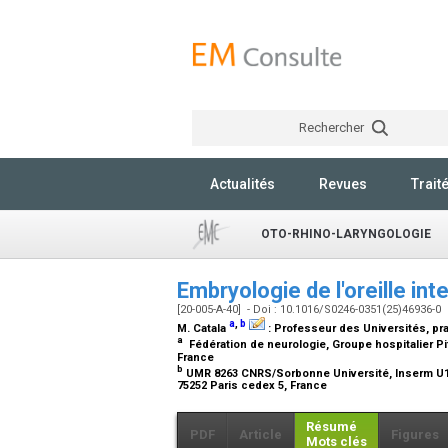
Rechercher
Actualités
Revues
Trait
OTO-RHINO-LARYNGOLOGIE
Embryologie de l'oreille in
[20-005-A-40] - Doi : 10.1016/S0246-0351(25)46936-0
a
,
b
M. Catala
:
Professeur des Universités, pra
a
Fédération de neurologie, Groupe hospitalier Piti
France
b
UMR 8263 CNRS/Sorbonne Université, Inserm U1345
75252 Paris cedex 5, France
Résumé
PDF
Article
Figures
Mots clés