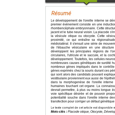
Résumé
Le développement de l'oreille interne se dér
premier événement consiste en une induction
rhombencéphale embryonnaire. Cette structu
jacent et le tube neural voisin. La placode s
la vésicule otique ou otocyste. Cette vésic
proximité, ce qui entraîne sa régionalisat
médiolatéral. Il s'ensuit une série de mou
de l'ébauche vésiculaire en une structure
développent les principales régions de l'o
circulaires, l'utricule et le saccule, et la 
développement. Toutefois, les cellules neuros
nombreuses causes génétiques de surdité hum
nombreux gènes impliqués dans le contrôle d
gènes exprimés chez la souris durant ces pé
qui sont alors des candidats pouvant expliqu
vestibulaire proviennent eux aussi de l'épit
dans la morphogenèse de l'oreille interne 
humaines touchant cet organe. La connaiss
devrait permettre, à plus ou moins longue éc
voie spécifique désirée et de pouvoir propos
potentialité souche dans l'oreille interne dev
transfection pour corriger un défaut génétiqu
Le texte complet de cet article est disponible 
Mots-clés :
Placode otique, Otocyste, Dévelop