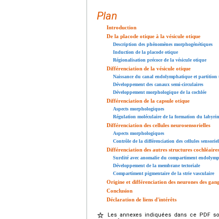
Plan
Introduction
De la placode otique à la vésicule otique
Description des phénomènes morphogénétiques
Induction de la placode otique
Régionalisation précoce de la vésicule otique
Différenciation de la vésicule otique
Naissance du canal endolymphatique et partition u
Développement des canaux semi-circulaires
Développement morphologique de la cochlée
Différenciation de la capsule otique
Aspects morphologiques
Régulation moléculaire de la formation du labyri
Différenciation des cellules neurosensorielles
Aspects morphologiques
Contrôle de la différenciation des cellules sensoriel
Différenciation des autres structures cochléaire
Surdité avec anomalie du compartiment endolym
Développement de la membrane tectoriale
Compartiment pigmentaire de la strie vasculaire
Origine et différenciation des neurones des gang
Conclusion
Déclaration de liens d'intérêts
Les annexes indiquées dans ce PDF sont