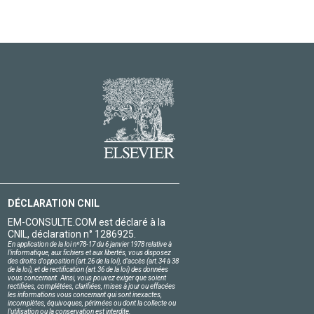
DÉCLARATION CNIL
EM-CONSULTE.COM est déclaré à la
CNIL, déclaration n° 1286925.
En application de la loi nº78-17 du 6 janvier 1978 relative à
l'informatique, aux fichiers et aux libertés, vous disposez
des droits d'opposition (art.26 de la loi), d'accès (art.34 à 38
de la loi), et de rectification (art.36 de la loi) des données
vous concernant. Ainsi, vous pouvez exiger que soient
rectifiées, complétées, clarifiées, mises à jour ou effacées
les informations vous concernant qui sont inexactes,
incomplètes, équivoques, périmées ou dont la collecte ou
l'utilisation ou la conservation est interdite.