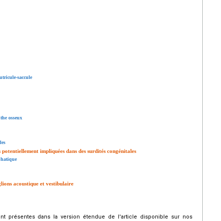
tricule-saccule
nthe osseux
les
s potentiellement impliquées dans des surdités congénitales
phatique
lions acoustique et vestibulaire
 présentes dans la version étendue de l'article disponible sur nos