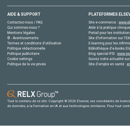
AIDE & SUPPORT
PLATEFORMES ELSE
Contactez-nous / FAQ
Site e-commerce :
www.el
Qui sommes-nous ?
Aide à la pratique clinique
Mentions légales
Portail pour les institution
© - Avertissements
Site d'information sur l'E
Termes et conditions d'utilisation
E-learning pour les infirmi
Politique rédactionnelle
Bibliothèque d'e-books Els
Politique publicitaire
Blog special IFSI :
www.gen
Cookie settings
Suivez notre actualité sur
Politique de la vie privée
Site d'emploi en santé :
e
Tout le contenu de ce site: Copyright © 2026 Elsevier, ses concédants de licence e
de données, a la formation en IA et aux technologies similaires. Pour tout con