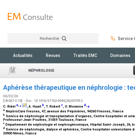
Rechercher
Service C
Rechercher
Actualités
Revues
Traités EMC
Domaines
NÉPHROLOGIE
Aphérèse thérapeutique en néphrologie : te
06/02/26
[18-067-C-10] - Doi : 10.1016/S1762-0945(26)43709-2
a
,
⁎
b
c
d
,
C. Ridel
, A. Huart
, T. Robert
, O. Moranne
e
a
NephroCare Fresnes, 47, avenue des Pépinières, 94260 Fresnes, France
b
Service de néphrologie et transplantation d'organes, Centre hospitalier et univ
Professeur-Jean-Poulhès, 31059 Toulouse, France
c
Département de néphrologie et nephrogénomique, Hôpital Saint-Joseph, 26, bo
d
Service de néphrologie, dialyse et aphérèse, Centre hospitalier universitaire 
30900 Nîmes, France