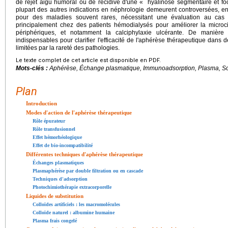
de rejet aigu humoral ou de récidive d'une « hyalinose segmentaire et foca
plupart des autres indications en néphrologie demeurent controversées, 
pour des maladies souvent rares, nécessitant une évaluation au cas 
principalement chez des patients hémodialysés pour améliorer la microcir
périphériques, et notamment la calciphylaxie ulcérante. De manière
indispensables pour clarifier l'efficacité de l'aphérèse thérapeutique dan
limitées par la rareté des pathologies.
Le texte complet de cet article est disponible en PDF.
Mots-clés :
Aphérèse, Échange plasmatique, Immunoadsorption, Plasma, Sol
Plan
Introduction
Modes d'action de l'aphérèse thérapeutique
Rôle épurateur
Rôle transfusionnel
Effet hémorhéologique
Effet de bio-incompatibilité
Différentes techniques d'aphérèse thérapeutique
Échanges plasmatiques
Plasmaphérèse par double filtration ou en cascade
Techniques d'adsorption
Photochimiothérapie extracorporelle
Liquides de substitution
Colloïdes artificiels : les macromolécules
Colloïde naturel : albumine humaine
Plasma frais congelé