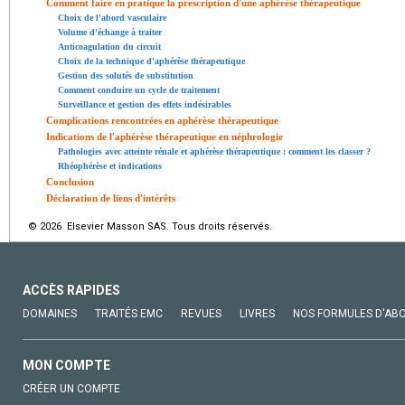
Comment faire en pratique la prescription d'une aphérèse thérapeutique
Choix de l'abord vasculaire
Volume d'échange à traiter
Anticoagulation du circuit
Choix de la technique d'aphérèse thérapeutique
Gestion des solutés de substitution
Comment conduire un cycle de traitement
Surveillance et gestion des effets indésirables
Complications rencontrées en aphérèse thérapeutique
Indications de l'aphérèse thérapeutique en néphrologie
Pathologies avec atteinte rénale et aphérèse thérapeutique : comment les classer ?
Rhéophérèse et indications
Conclusion
Déclaration de liens d'intérêts
© 2026 Elsevier Masson SAS. Tous droits réservés.
ACCÈS RAPIDES
DOMAINES
TRAITÉS EMC
REVUES
LIVRES
NOS FORMULES D'AB
MON COMPTE
CRÉER UN COMPTE