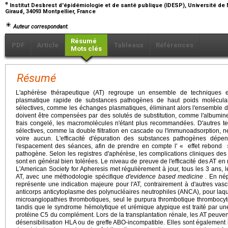
e
Institut Desbrest d'épidémiologie et de santé publique (IDESP), Université de
Giraud, 34093 Montpellier, France
Auteur correspondant.
Résumé
PDF
Article
Tableaux
Références
Mots clés
Résumé
L'aphérèse thérapeutique (AT) regroupe un ensemble de techniques ext
plasmatique rapide de substances pathogènes de haut poids molécula
sélectives, comme les échanges plasmatiques, éliminant alors l'ensemble 
doivent être compensées par des solutés de substitution, comme l'albumin
frais congelé, les macromolécules n'étant plus recommandées. D'autres te
sélectives, comme la double filtration en cascade ou l'immunoadsorption, né
voire aucun. L'efficacité d'épuration des substances pathogènes dép
l'espacement des séances, afin de prendre en compte l' « effet rebond 
pathogène. Selon les registres d'aphérèse, les complications cliniques des
sont en général bien tolérées. Le niveau de preuve de l'efficacité des AT en
L'American Society for Apheresis met régulièrement à jour, tous les 3 ans, 
AT, avec une méthodologie spécifique
d'evidence based medicine
. En nép
représente une indication majeure pour l'AT, contrairement à d'autres vas
anticorps anticytoplasme des polynucléaires neutrophiles (ANCA), pour laqu
microangiopathies thrombotiques, seul le purpura thrombotique thrombocyt
tandis que le syndrome hémolytique et urémique atypique est traité par une
protéine C5 du complément. Lors de la transplantation rénale, les AT peuve
désensibilisation HLA ou de greffe ABO-incompatible. Elles sont également 