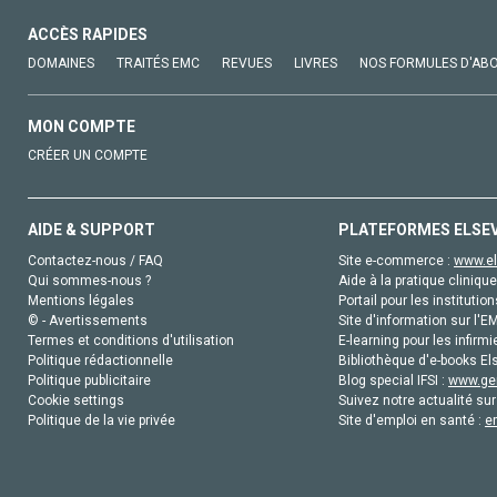
ACCÈS RAPIDES
DOMAINES
TRAITÉS EMC
REVUES
LIVRES
NOS FORMULES D'AB
MON COMPTE
CRÉER UN COMPTE
AIDE & SUPPORT
PLATEFORMES ELSE
Contactez-nous / FAQ
Site e-commerce :
www.el
Qui sommes-nous ?
Aide à la pratique clinique
Mentions légales
Portail pour les institution
© - Avertissements
Site d'information sur l'E
Termes et conditions d'utilisation
E-learning pour les infirmi
Politique rédactionnelle
Bibliothèque d'e-books Els
Politique publicitaire
Blog special IFSI :
www.gen
Cookie settings
Suivez notre actualité sur
Politique de la vie privée
Site d'emploi en santé :
e