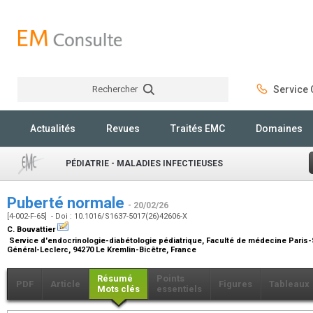
Rechercher
Service C
Rechercher
Actualités
Revues
Traités EMC
Domaines
PÉDIATRIE - MALADIES INFECTIEUSES
Puberté normale
- 20/02/26
[4-002-F-65] - Doi : 10.1016/S1637-5017(26)42606-X
C. Bouvattier
Service d'endocrinologie-diabétologie pédiatrique, Faculté de médecine Paris-S
Général-Leclerc, 94270 Le Kremlin-Bicêtre, France
Résumé
Points
PDF
Article
Figures
Tableaux
Mots clés
essentiels