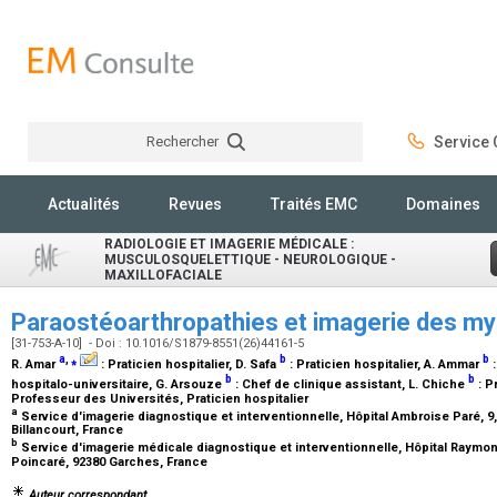
Rechercher
Service C
Rechercher
Actualités
Revues
Traités EMC
Domaines
RADIOLOGIE ET IMAGERIE MÉDICALE :
MUSCULOSQUELETTIQUE - NEUROLOGIQUE -
MAXILLOFACIALE
Paraostéoarthropathies et imagerie des my
[31-753-A-10] - Doi : 10.1016/S1879-8551(26)44161-5
a
,
⁎
b
b
R. Amar
:
Praticien hospitalier
, D. Safa
:
Praticien hospitalier
, A. Ammar
b
b
hospitalo-universitaire
, G. Arsouze
:
Chef de clinique assistant
, L. Chiche
:
Pr
Professeur des Universités, Praticien hospitalier
a
Service d'imagerie diagnostique et interventionnelle, Hôpital Ambroise Paré, 9
Billancourt, France
b
Service d'imagerie médicale diagnostique et interventionnelle, Hôpital Raymo
Poincaré, 92380 Garches, France
Auteur correspondant.