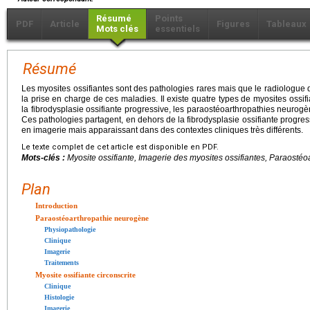
Résumé
Points
PDF
Article
Figures
Tableaux
Mots clés
essentiels
Résumé
Les myosites ossifiantes sont des pathologies rares mais que le radiologue do
la prise en charge de ces maladies. Il existe quatre types de myosites ossifia
la fibrodysplasie ossifiante progressive, les paraostéoarthropathies neurogè
Ces pathologies partagent, en dehors de la fibrodysplasie ossifiante progres
en imagerie mais apparaissant dans des contextes cliniques très différents.
Le texte complet de cet article est disponible en PDF.
Mots-clés :
Myosite ossifiante, Imagerie des myosites ossifiantes, Paraosté
Plan
Introduction
Paraostéoarthropathie neurogène
Physiopathologie
Clinique
Imagerie
Traitements
Myosite ossifiante circonscrite
Clinique
Histologie
Imagerie