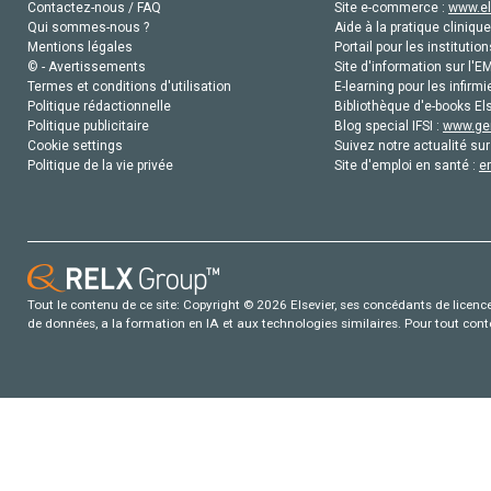
Contactez-nous / FAQ
Site e-commerce :
www.el
Qui sommes-nous ?
Aide à la pratique clinique
Mentions légales
Portail pour les institution
© - Avertissements
Site d'information sur l'E
Termes et conditions d'utilisation
E-learning pour les infirmi
Politique rédactionnelle
Bibliothèque d'e-books Els
Politique publicitaire
Blog special IFSI :
www.gen
Cookie settings
Suivez notre actualité sur
Politique de la vie privée
Site d'emploi en santé :
e
Tout le contenu de ce site: Copyright © 2026 Elsevier, ses concédants de licence e
de données, a la formation en IA et aux technologies similaires. Pour tout con