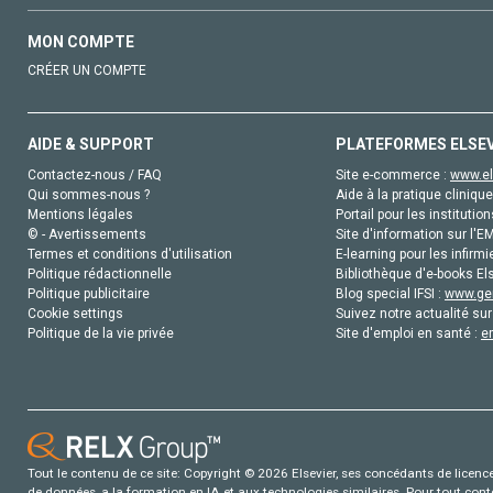
MON COMPTE
CRÉER UN COMPTE
AIDE & SUPPORT
PLATEFORMES ELSE
Contactez-nous / FAQ
Site e-commerce :
www.el
Qui sommes-nous ?
Aide à la pratique clinique
Mentions légales
Portail pour les institution
© - Avertissements
Site d'information sur l'E
Termes et conditions d'utilisation
E-learning pour les infirmi
Politique rédactionnelle
Bibliothèque d'e-books Els
Politique publicitaire
Blog special IFSI :
www.gen
Cookie settings
Suivez notre actualité sur
Politique de la vie privée
Site d'emploi en santé :
e
Tout le contenu de ce site: Copyright © 2026 Elsevier, ses concédants de licence e
de données, a la formation en IA et aux technologies similaires. Pour tout con