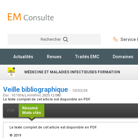
Rechercher
Service C
Rechercher
Actualités
Revues
Traités EMC
Domaines
MÉDECINE ET MALADIES INFECTIEUSES FORMATION
Veille bibliographique
- 10/03/26
Doi : 10.1016/j.mmifmc.2025.12.080
Le texte complet de cet article est disponible en PDF.
Résumé
PDF
Mots clés
Le texte complet de cet article est disponible en PDF.
© 2019