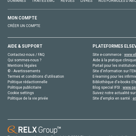
DOMAINES
TRAITÉS EMC
REVUES
LIVRES
NOS FORMULES D'AB
MON COMPTE
CRÉER UN COMPTE
AIDE & SUPPORT
PLATEFORMES ELSE
Contactez-nous / FAQ
Site e-commerce :
www.el
Qui sommes-nous ?
Aide à la pratique clinique
Mentions légales
Portail pour les institution
© - Avertissements
Site d'information sur l'E
Termes et conditions d'utilisation
E-learning pour les infirmi
Politique rédactionnelle
Bibliothèque d'e-books Els
Politique publicitaire
Blog special IFSI :
www.gen
Cookie settings
Suivez notre actualité sur
Politique de la vie privée
Site d'emploi en santé :
e