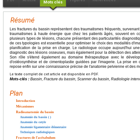
Mots clés
Résumé
Les fractures du bassin représentent des traumatismes fréquents, survenant t
traumatismes à haute énergie que chez les patients âgés, souvent en co
plusieurs types de lésions, chacune présentant des particularités diagnost
de ces typologies est essentielle pour optimiser le choix des modalités d'ima
planification de la prise en charge. Le radiologue occupe aujourd'hui un
diagnostic des lésions osseuses, mais également pour la détection des attein
Son rôle s'étend également au domaine thérapeutique avec le dévelop
d'ostéosynthèse et de cimentoplastie guidées par l'imagerie. La prise en 
repose enfin sur une connaissance précise de l'anatomie pelvienne et des 
Le texte complet de cet article est disponible en PDF.
Mots-clés :
Bassin, Fracture du bassin, Scanner du bassin, Radiologie inter
Plan
Introduction
Mécanismes
Radioanatomie du bassin
Anatomie du bassin ( )
Anatomie du cotyle
Anatomie ligamentaire élémentaire
Techniques radiologiques
Fractures de l'acétabulum