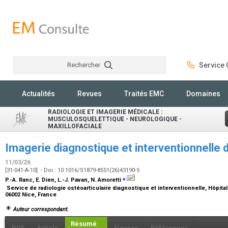
Rechercher
Service C
Rechercher
Actualités
Revues
Traités EMC
Domaines
RADIOLOGIE ET IMAGERIE MÉDICALE :
MUSCULOSQUELETTIQUE - NEUROLOGIQUE -
MAXILLOFACIALE
Imagerie diagnostique et interventionnelle 
11/03/26
[31-041-A-10] - Doi : 10.1016/S1879-8551(26)43190-5
⁎
P.-A. Ranc, E. Dien, L.-J. Pavan, N. Amoretti
Service de radiologie ostéoarticulaire diagnostique et interventionnelle, Hôpita
06002 Nice, France
Auteur correspondant.
Résumé
PDF
Article
Figures
Références