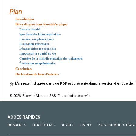
Plan
Introduction
Bilan diagnostique kinésithérapique
Entretien initial
Spécificité du bilan respiratoire
Examens complémentaires
Évaluation musculaire
Désadaptation fonctionnelle
Impact sur la qualité de vie
Contrôle de la maladie et gestion des traitements
Évaluation complémentaire
Conclusion
Déclaration de liens d'intérêts
L'annexe indiquée dans ce PDF est présente dans la version étendue de l'a
© 2026 Elsevier Masson SAS. Tous droits réservés.
ACCÈS RAPIDES
DOMAINES
TRAITÉS EMC
REVUES
LIVRES
NOS FORMULES D'AB