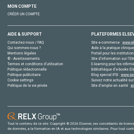
MON COMPTE
CRÉER UN COMPTE
AIDE & SUPPORT
PLATEFORMES ELSE
Contactez-nous / FAQ
Site e-commerce :
www.el
Qui sommes-nous ?
Aide à la pratique clinique
Mentions légales
Portail pour les institution
© - Avertissements
Site d'information sur l'E
Termes et conditions d'utilisation
E-learning pour les infirmi
Politique rédactionnelle
Bibliothèque d'e-books Els
Politique publicitaire
Blog special IFSI :
www.gen
Cookie settings
Suivez notre actualité sur
Politique de la vie privée
Site d'emploi en santé :
e
Tout le contenu de ce site: Copyright © 2026 Elsevier, ses concédants de licence e
de données, a la formation en IA et aux technologies similaires. Pour tout con