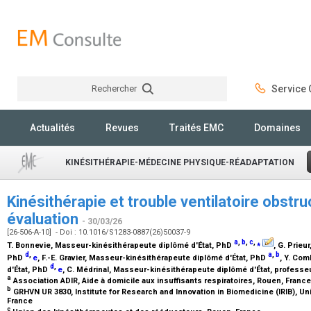
Rechercher
Service C
Rechercher
Actualités
Revues
Traités EMC
Domaines
KINÉSITHÉRAPIE-MÉDECINE PHYSIQUE-RÉADAPTATION
Kinésithérapie et trouble ventilatoire obstruc
évaluation
- 30/03/26
[26-506-A-10] - Doi : 10.1016/S1283-0887(26)50037-9
a
,
b
,
c
,
⁎
T. Bonnevie,
Masseur-kinésithérapeute diplômé d'État, PhD
, G. Prieur
d
,
a
,
b
PhD
e
, F.-E. Gravier,
Masseur-kinésithérapeute diplômé d'État, PhD
, Y. Com
d
,
d'État, PhD
e
, C. Médrinal,
Masseur-kinésithérapeute diplômé d'État, professe
a
Association ADIR, Aide à domicile aux insuffisants respiratoires, Rouen, Franc
b
GRHVN UR 3830, Institute for Research and Innovation in Biomedicine (IRIB), U
France
c