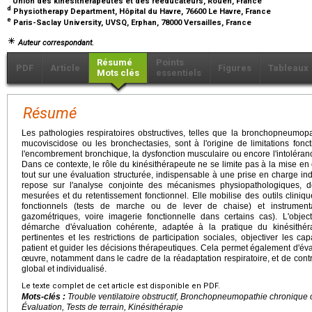
Union des kinésithérapeutes et des rééducateurs, Rouen, France
d
Physiotherapy Department, Hôpital du Havre, 76600 Le Havre, France
e
Paris-Saclay University, UVSQ, Erphan, 78000 Versailles, France
Auteur correspondant.
Résumé
Points
PDF
Article
Figures
Tableaux
Mots clés
essentiels
Résumé
Les pathologies respiratoires obstructives, telles que la bronchopneumopat
mucoviscidose ou les bronchectasies, sont à l'origine de limitations fonct
l'encombrement bronchique, la dysfonction musculaire ou encore l'intolérance
Dans ce contexte, le rôle du kinésithérapeute ne se limite pas à la mise en 
tout sur une évaluation structurée, indispensable à une prise en charge indi
repose sur l'analyse conjointe des mécanismes physiopathologiques, d
mesurées et du retentissement fonctionnel. Elle mobilise des outils clini
fonctionnels (tests de marche ou de lever de chaise) et instrumenta
gazométriques, voire imagerie fonctionnelle dans certains cas). L'objec
démarche d'évaluation cohérente, adaptée à la pratique du kinésithérap
pertinentes et les restrictions de participation sociales, objectiver les cap
patient et guider les décisions thérapeutiques. Cela permet également d'éva
œuvre, notamment dans le cadre de la réadaptation respiratoire, et de contri
global et individualisé.
Le texte complet de cet article est disponible en PDF.
Mots-clés :
Trouble ventilatoire obstructif, Bronchopneumopathie chronique o
Évaluation, Tests de terrain, Kinésithérapie