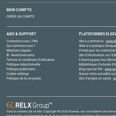
MON COMPTE
CRÉER UN COMPTE
AIDE & SUPPORT
PLATEFORMES ELSE
Contactez-nous / FAQ
Site e-commerce :
www.el
Qui sommes-nous ?
Aide à la pratique clinique
Mentions légales
Portail pour les institution
© - Avertissements
Site d'information sur l'E
Termes et conditions d'utilisation
E-learning pour les infirmi
Politique rédactionnelle
Bibliothèque d'e-books Els
Politique publicitaire
Blog special IFSI :
www.gen
Cookie settings
Suivez notre actualité sur
Politique de la vie privée
Site d'emploi en santé :
e
Tout le contenu de ce site: Copyright © 2026 Elsevier, ses concédants de licence e
de données, a la formation en IA et aux technologies similaires. Pour tout con