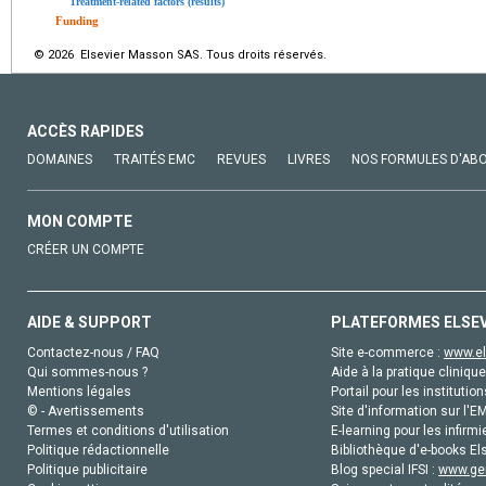
Treatment-related factors (results)
Funding
© 2026 Elsevier Masson SAS. Tous droits réservés.
ACCÈS RAPIDES
DOMAINES
TRAITÉS EMC
REVUES
LIVRES
NOS FORMULES D'AB
MON COMPTE
CRÉER UN COMPTE
AIDE & SUPPORT
PLATEFORMES ELSE
Contactez-nous / FAQ
Site e-commerce :
www.el
Qui sommes-nous ?
Aide à la pratique clinique
Mentions légales
Portail pour les institution
© - Avertissements
Site d'information sur l'E
Termes et conditions d'utilisation
E-learning pour les infirmi
Politique rédactionnelle
Bibliothèque d'e-books Els
Politique publicitaire
Blog special IFSI :
www.gen