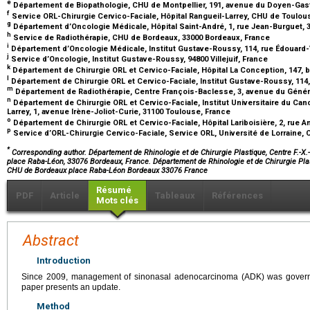
e
Département de Biopathologie, CHU de Montpellier, 191, avenue du Doyen-Gast
f
Service ORL-Chirurgie Cervico-Faciale, Hôpital Rangueil-Larrey, CHU de Toulou
g
Département d’Oncologie Médicale, Hôpital Saint-André, 1, rue Jean-Burguet, 
h
Service de Radiothérapie, CHU de Bordeaux, 33000 Bordeaux, France
i
Département d’Oncologie Médicale, Institut Gustave-Roussy, 114, rue Édouard-Vai
j
Service d’Oncologie, Institut Gustave-Roussy, 94800 Villejuif, France
k
Département de Chirurgie ORL et Cervico-Faciale, Hôpital La Conception, 147, b
l
Département de Chirurgie ORL et Cervico-Faciale, Institut Gustave-Roussy, 114, r
m
Département de Radiothérapie, Centre François-Baclesse, 3, avenue du Généra
n
Département de Chirurgie ORL et Cervico-Faciale, Institut Universitaire du C
Larrey, 1, avenue Irène-Joliot-Curie, 31100 Toulouse, France
o
Département de Chirurgie ORL et Cervico-Faciale, Hôpital Lariboisière, 2, rue 
p
Service d’ORL-Chirurgie Cervico-Faciale, Service ORL, Université de Lorraine,
*
Corresponding author. Département de Rhinologie et de Chirurgie Plastique, Centre F.-X.
place Raba-Léon, 33076 Bordeaux, France. Département de Rhinologie et de Chirurgie Plasti
CHU de Bordeaux place Raba-Léon Bordeaux 33076 France
Résumé
PDF
Article
Tableaux
Références
Mots clés
Abstract
Introduction
Since 2009, management of sinonasal adenocarcinoma (ADK) was governe
paper presents an update.
Method