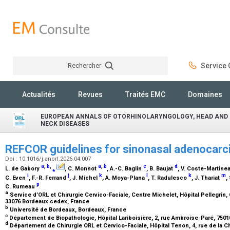
Rechercher
Service C
Rechercher
Actualités
Revues
Traités EMC
Domaines
EUROPEAN ANNALS OF OTORHINOLARYNGOLOGY, HEAD AND
NECK DISEASES
REFCOR guidelines for sinonasal adenocar
Doi : 10.1016/j.anorl.2026.04.007
a
,
b
,
a
,
b
c
d
L. de Gabory
⁎
, C. Monnot
, A.-C. Baglin
, B. Baujat
, V. Coste-Martine
i
j
k
l
k
m
C. Even
, F.-R. Ferrand
, J. Michel
, A. Moya-Plana
, T. Radulesco
, J. Thariat
,
p
C. Rumeau
a
Service d’ORL et Chirurgie Cervico-Faciale, Centre Michelet, Hôpital Pellegri
33076 Bordeaux cedex, France
b
Université de Bordeaux, Bordeaux, France
c
Département de Biopathologie, Hôpital Lariboisière, 2, rue Ambroise-Paré, 7501
d
Département de Chirurgie ORL et Cervico-Faciale, Hôpital Tenon, 4, rue de la C