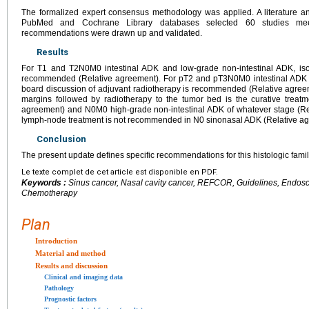
The formalized expert consensus methodology was applied. A literature an
PubMed and Cochrane Library databases selected 60 studies meet
recommendations were drawn up and validated.
Results
For T1 and T2N0M0 intestinal ADK and low-grade non-intestinal ADK, iso
recommended (Relative agreement). For pT2 and pT3N0M0 intestinal ADK w
board discussion of adjuvant radiotherapy is recommended (Relative agree
margins followed by radiotherapy to the tumor bed is the curative treat
agreement) and N0M0 high-grade non-intestinal ADK of whatever stage (Rel
lymph-node treatment is not recommended in N0 sinonasal ADK (Relative ag
Conclusion
The present update defines specific recommendations for this histologic famil
Le texte complet de cet article est disponible en PDF.
Keywords :
Sinus cancer, Nasal cavity cancer, REFCOR, Guidelines, Endosc
Chemotherapy
Plan
Introduction
Material and method
Results and discussion
Clinical and imaging data
Pathology
Prognostic factors