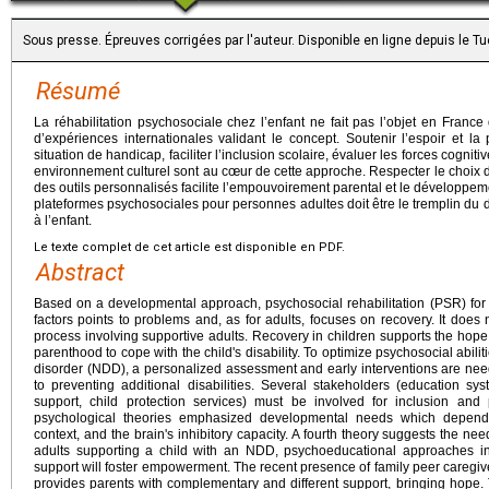
Sous presse. Épreuves corrigées par l'auteur. Disponible en ligne depuis le 
Résumé
La réhabilitation psychosociale chez l’enfant ne fait pas l’objet en Franc
d’expériences internationales validant le concept. Soutenir l’espoir et la
situation de handicap, faciliter l’inclusion scolaire, évaluer les forces cognit
environnement culturel sont au cœur de cette approche. Respecter le choix d
des outils personnalisés facilite l’empouvoirement parental et le développem
plateformes psychosociales pour personnes adultes doit être le tremplin d
à l’enfant.
Le texte complet de cet article est disponible en PDF.
Abstract
Based on a developmental approach, psychosocial rehabilitation (PSR) for
factors points to problems and, as for adults, focuses on recovery. It does
process involving supportive adults. Recovery in children supports the hope
parenthood to cope with the child's disability. To optimize psychosocial abili
disorder (NDD), a personalized assessment and early interventions are need
to preventing additional disabilities. Several stakeholders (education sys
support, child protection services) must be involved for inclusion an
psychological theories emphasized developmental needs which depend
context, and the brain's inhibitory capacity. A fourth theory suggests the nee
adults supporting a child with an NDD, psychoeducational approaches in
support will foster empowerment. The recent presence of family peer caregiv
provides parents with complementary and different support, bringing hope.