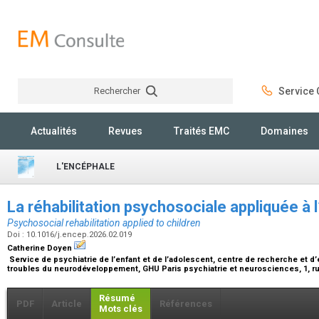
Rechercher
Service C
Rechercher
Actualités
Revues
Traités EMC
Domaines
L'ENCÉPHALE
La réhabilitation psychosociale appliquée à 
Psychosocial rehabilitation applied to children
Doi : 10.1016/j.encep.2026.02.019
Catherine Doyen
Service de psychiatrie de l’enfant et de l’adolescent, centre de recherche et d’
troubles du neurodéveloppement, GHU Paris psychiatrie et neurosciences, 1, ru
Résumé
PDF
Article
Références
Mots clés