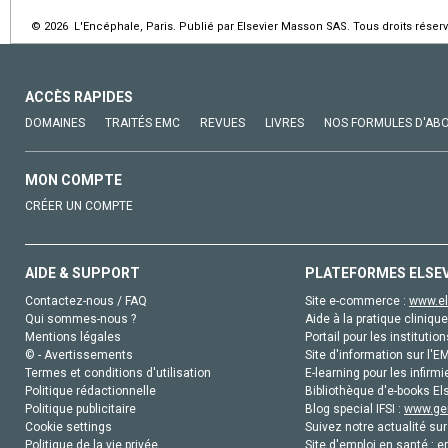
© 2026 L'Encéphale, Paris. Publié par Elsevier Masson SAS. Tous droits réserv
ACCÈS RAPIDES
DOMAINES
TRAITÉS EMC
REVUES
LIVRES
NOS FORMULES D'AB
MON COMPTE
CRÉER UN COMPTE
AIDE & SUPPORT
PLATEFORMES ELSE
Contactez-nous / FAQ
Site e-commerce :
www.el
Qui sommes-nous ?
Aide à la pratique clinique
Mentions légales
Portail pour les institution
© - Avertissements
Site d'information sur l'E
Termes et conditions d'utilisation
E-learning pour les infirmi
Politique rédactionnelle
Bibliothèque d'e-books Els
Politique publicitaire
Blog special IFSI :
www.gen
Cookie settings
Suivez notre actualité sur
Politique de la vie privée
Site d'emploi en santé :
e