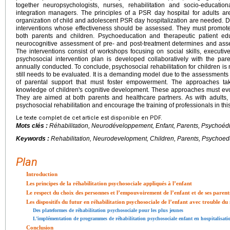
together neuropsychologists, nurses, rehabilitation and socio-educatio
integration managers. The principles of a PSR day hospital for adults are
organization of child and adolescent PSR day hospitalization are needed. 
interventions whose effectiveness should be assessed. They must promot
both parents and children. Psychoeducation and therapeutic patient ed
neurocognitive assessment of pre- and post-treatment determines and asses
The interventions consist of workshops focusing on social skills, executiv
psychosocial intervention plan is developed collaboratively with the par
annually conducted. To conclude, psychosocial rehabilitation for children is 
still needs to be evaluated. It is a demanding model due to the assessments it
of parental support that must foster empowerment. The approaches tak
knowledge of children's cognitive development. These approaches must evo
They are aimed at both parents and healthcare partners. As with adults,
psychosocial rehabilitation and encourage the training of professionals in thi
Le texte complet de cet article est disponible en PDF.
Mots clés :
Réhabilitation, Neurodéveloppement, Enfant, Parents, Psychoéd
Keywords :
Rehabilitation, Neurodevelopment, Children, Parents, Psychoed
Plan
Introduction
Les principes de la réhabilitation psychosociale appliqués à l’enfant
Le respect du choix des personnes et l’empouvoirement de l’enfant et de ses parent
Les dispositifs du futur en réhabilitation psychosociale de l’enfant avec trouble 
Des plateformes de réhabilitation psychosociale pour les plus jeunes
L’implémentation de programmes de réhabilitation psychosociale enfant en hospitalisati
Conclusion