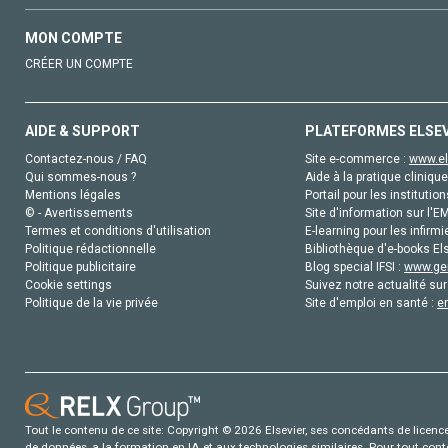
MON COMPTE
CRÉER UN COMPTE
AIDE & SUPPORT
PLATEFORMES ELSE
Contactez-nous / FAQ
Site e-commerce :
www.el
Qui sommes-nous ?
Aide à la pratique clinique
Mentions légales
Portail pour les institution
© - Avertissements
Site d'information sur l'E
Termes et conditions d'utilisation
E-learning pour les infirmi
Politique rédactionnelle
Bibliothèque d'e-books Els
Politique publicitaire
Blog special IFSI :
www.gen
Cookie settings
Suivez notre actualité sur
Politique de la vie privée
Site d'emploi en santé :
e
Tout le contenu de ce site: Copyright © 2026 Elsevier, ses concédants de licence e
de données, a la formation en IA et aux technologies similaires. Pour tout con