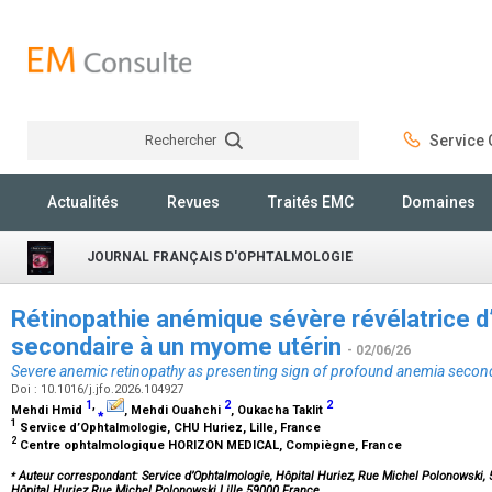
Rechercher
Service C
Rechercher
Actualités
Revues
Traités EMC
Domaines
JOURNAL FRANÇAIS D'OPHTALMOLOGIE
Rétinopathie anémique sévère révélatrice 
secondaire à un myome utérin
- 02/06/26
Severe anemic retinopathy as presenting sign of profound anemia secon
Doi : 10.1016/j.jfo.2026.104927
1
,
2
2
Mehdi Hmid
⁎
, Mehdi Ouahchi
, Oukacha Taklit
1
Service d’Ophtalmologie, CHU Huriez, Lille, France
2
Centre ophtalmologique HORIZON MEDICAL, Compiègne, France
⁎
Auteur correspondant: Service d’Ophtalmologie, Hôpital Huriez, Rue Michel Polonowski, 5
Hôpital Huriez Rue Michel Polonowski Lille 59000 France