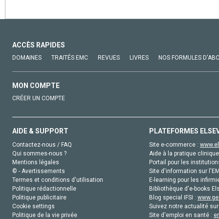
ACCÈS RAPIDES
DOMAINES
TRAITÉS EMC
REVUES
LIVRES
NOS FORMULES D'AB
MON COMPTE
CRÉER UN COMPTE
AIDE & SUPPORT
PLATEFORMES ELSE
Contactez-nous / FAQ
Site e-commerce :
www.el
Qui sommes-nous ?
Aide à la pratique clinique
Mentions légales
Portail pour les institution
© - Avertissements
Site d'information sur l'E
Termes et conditions d'utilisation
E-learning pour les infirmi
Politique rédactionnelle
Bibliothèque d'e-books Els
Politique publicitaire
Blog special IFSI :
www.gen
Cookie settings
Suivez notre actualité sur
Politique de la vie privée
Site d'emploi en santé :
e