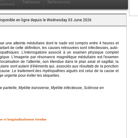
Tableaux
Références
sionnels
 Disponible en ligne depuis le Wednesday 03 June 2026
ar une atteinte médullaire dont le nadir est compris entre 4 heures et
ant de cette définition, les causes retrouvées sont infectieuses, auto-
opathiques. L'interrogatoire associé à un examen physique complet
logique. L'imagerie par résonance magnétique médullaire est l'examen
ocalisation de l'atteinte, son étendue dans le plan axial et sagittal, la
laire sont autant d'éléments qui, associés aux résultats de la ponction
 cause. Le traitement des myélopathies aiguës est celui de la cause et
e urgente pour éviter les séquelles.
e partielle, Myélite transverse, Myélite infectieuse, Sclérose en
rse et longitudinalement étendue