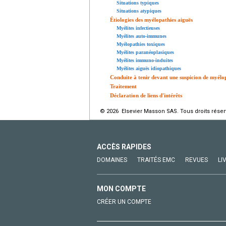
Situations typiques
Situations atypiques
Étiologies des myélopathies aiguës
Myélites infectieuses
Myélites auto-immunes
Myélopathies toxiques
Myélites paranéoplasiques
Myélites immuno-induites
Myélites aiguës idiopathiques
Conduite à tenir devant une suspicion de myélo
Traitement
Déclaration de liens d'intérêts
© 2026 Elsevier Masson SAS. Tous droits réser
ACCÈS RAPIDES
DOMAINES
TRAITÉS EMC
REVUES
LI
MON COMPTE
CRÉER UN COMPTE