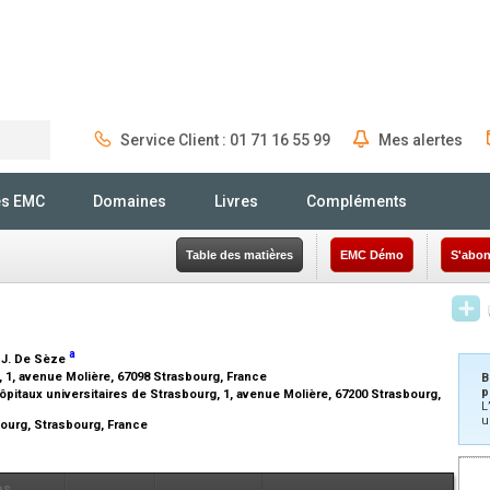
Service Client : 01 71 16 55 99
Mes alertes
Rechercher
és EMC
Domaines
Livres
Compléments
Table des matières
EMC Démo
S'abon
a
, J. De Sèze
1, avenue Molière, 67098 Strasbourg, France
B
p
ôpitaux universitaires de Strasbourg, 1, avenue Molière, 67200 Strasbourg,
L
u
ourg, Strasbourg, France
es