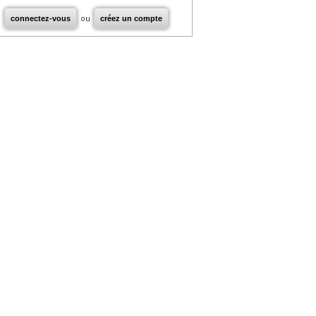
connectez-vous
ou
créez un compte