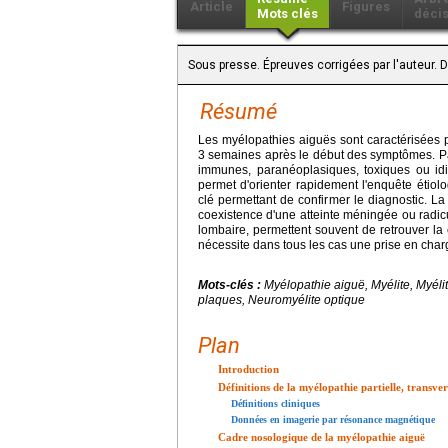
Article
Figures
Mots clés
déci
Sous presse. Épreuves corrigées par l'auteur.
Résumé
Les myélopathies aiguës sont caractérisées p
3 semaines après le début des symptômes. Part
immunes, paranéoplasiques, toxiques ou idi
permet d'orienter rapidement l'enquête étio
clé permettant de confirmer le diagnostic. La l
coexistence d'une atteinte méningée ou radicu
lombaire, permettent souvent de retrouver la
nécessite dans tous les cas une prise en charg
Mots-clés :
Myélopathie aiguë, Myélite, Myélit
plaques, Neuromyélite optique
Plan
Introduction
Définitions de la myélopathie partielle, transve
Définitions cliniques
Données en imagerie par résonance magnétique
Cadre nosologique de la myélopathie aiguë