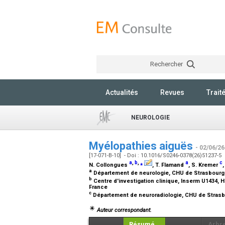
Rechercher
Actualités
Revues
Trait
NEUROLOGIE
Myélopathies aiguës
- 02/06/26
[17-071-B-10] - Doi : 10.1016/S0246-0378(26)51237-5
a
,
b
,
⁎
a
c
N. Collongues
, T. Flamand
, S. Kremer
a
Département de neurologie, CHU de Strasbourg, 
b
Centre d'investigation clinique, Inserm U1434, H
France
c
Département de neuroradiologie, CHU de Strasb
Auteur correspondant.
Résumé
Arbr