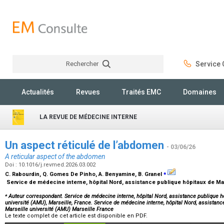
Rechercher
Service C
Rechercher
Actualités
Revues
Traités EMC
Domaines
LA REVUE DE MÉDECINE INTERNE
Un aspect réticulé de l’abdomen
- 03/06/26
A reticular aspect of the abdomen
Doi : 10.1016/j.revmed.2026.03.002
⁎
C. Rabourdin, Q. Gomes De Pinho, A. Benyamine, B. Granel
Service de médecine interne, hôpital Nord, assistance publique hôpitaux de Ma
⁎
Auteur correspondant. Service de médecine interne, hôpital Nord, assistance publique h
université (AMU), Marseille, France. Service de médecine interne, hôpital Nord, assistan
Marseille université (AMU) Marseille France
Le texte complet de cet article est disponible en PDF.