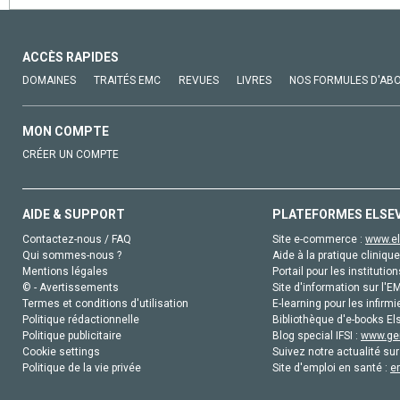
ACCÈS RAPIDES
DOMAINES
TRAITÉS EMC
REVUES
LIVRES
NOS FORMULES D'AB
MON COMPTE
CRÉER UN COMPTE
AIDE & SUPPORT
PLATEFORMES ELSE
Contactez-nous / FAQ
Site e-commerce :
www.el
Qui sommes-nous ?
Aide à la pratique clinique
Mentions légales
Portail pour les institution
© - Avertissements
Site d'information sur l'E
Termes et conditions d'utilisation
E-learning pour les infirmi
Politique rédactionnelle
Bibliothèque d'e-books Els
Politique publicitaire
Blog special IFSI :
www.gen
Cookie settings
Suivez notre actualité sur
Politique de la vie privée
Site d'emploi en santé :
e