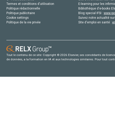
Termes et conditions d'utilisation
E-learning pour les infirmi
Politique rédactionnelle
Bibliothèque d'e-books Els
Politique publicitaire
Blog special IFSI :
www.gen
Cookie settings
Suivez notre actualité sur
Politique de la vie privée
Site d'emploi en santé :
e
Tout le contenu de ce site: Copyright © 2026 Elsevier, ses concédants de licence e
de données, a la formation en IA et aux technologies similaires. Pour tout con