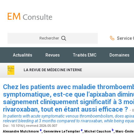
Rechercher
Service C
Rechercher
Actualités
Revues
Traités EMC
Domaines
LA REVUE DE MÉDECINE INTERNE
Chez les patients avec maladie thromboemb
symptomatique, est-ce que l’apixaban diminu
saignement cliniquement significatif à 3 m
rivaroxaban, tout en étant aussi efficace ?
- 
In patients with acute symptomatic venous thromboembolism, does apixaba
relevant bleeding at 3 months compared to rivaroxaban, while being equall
Doi : 10.1016/j.revmed.2026.05.007
a
a
b
Alexandre Mutchmore
, Geneviève LeTemplier
, Michel Cauchon
, Marc-Émil