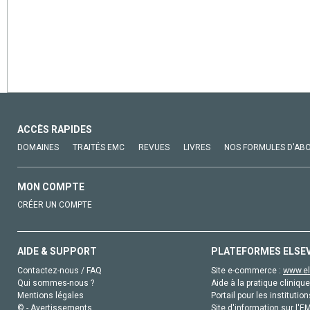
ACCÈS RAPIDES
DOMAINES
TRAITÉS EMC
REVUES
LIVRES
NOS FORMULES D'AB
MON COMPTE
CRÉER UN COMPTE
AIDE & SUPPORT
PLATEFORMES ELSE
Contactez-nous / FAQ
Site e-commerce :
www.el
Qui sommes-nous ?
Aide à la pratique clinique
Mentions légales
Portail pour les institution
© - Avertissements
Site d'information sur l'E