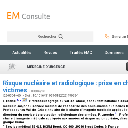
Rechercher
Service C
Rechercher
Actualités
Revues
Traités EMC
Domaines
MÉDECINE D'URGENCE
Risque nucléaire et radiologique : prise en 
victimes
- 03/06/26
[25-030-H-60] - Doi : 10.1016/S1959-5182(26)49965-1
a
,
⁎
F. Entine
:
Professeur agrégé du Val-de-Grâce, consultant national dissuas
médecin-major du service médical de l'escadrille des sous-marins nucléaires 
Professeur au Val-de-Grâce, titulaire de la chaire d'imagerie médicale appliquée
c
directeur du service de protection radiologique des armées
, P. Laroche
:
Profe
chaire d'imagerie médicale appliquée aux armées et risque radionucléaire, dire
groupe Orano
a
Service médical ESNLE, BCRM Brest, CC 600, 29240 Brest Cedex 9, France