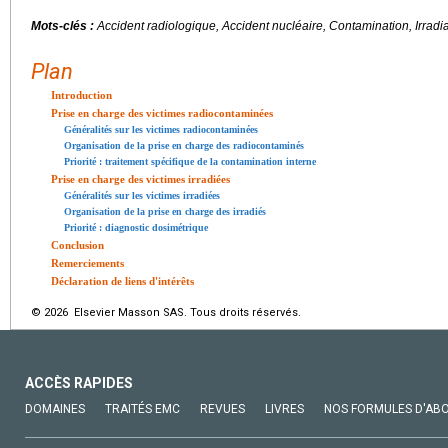
Mots-clés :
Accident radiologique, Accident nucléaire, Contamination, Irradi
Plan
Introduction
Prise en charge des victimes radiocontaminées
Généralités sur les victimes radiocontaminées
Organisation de la prise en charge des radiocontaminés
Priorité : traitement spécifique de la contamination interne
Prise en charge des victimes irradiées
Généralités sur les victimes irradiées
Organisation de la prise en charge des irradiés
Priorité : diagnostic dosimétrique
Conclusion
Remerciements
Déclaration de liens d'intérêts
© 2026 Elsevier Masson SAS. Tous droits réservés.
ACCÈS RAPIDES
DOMAINES
TRAITÉS EMC
REVUES
LIVRES
NOS FORMULES D'AB