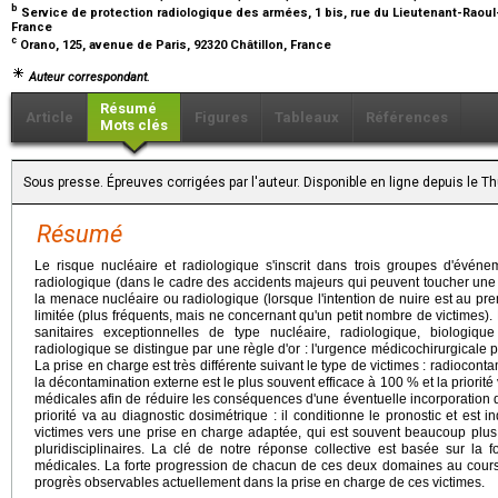
b
Service de protection radiologique des armées, 1 bis, rue du Lieutenant-Raoul
France
c
Orano, 125, avenue de Paris, 92320 Châtillon, France
Auteur correspondant.
Résumé
Article
Figures
Tableaux
Références
Mots clés
Sous presse. Épreuves corrigées par l'auteur. Disponible en ligne depuis le 
Résumé
Le risque nucléaire et radiologique s'inscrit dans trois groupes d'événe
radiologique (dans le cadre des accidents majeurs qui peuvent toucher une ins
la menace nucléaire ou radiologique (lorsque l'intention de nuire est au pre
limitée (plus fréquents, mais ne concernant qu'un petit nombre de victimes). B
sanitaires exceptionnelles de type nucléaire, radiologique, biologiqu
radiologique se distingue par une règle d'or : l'urgence médicochirurgicale p
La prise en charge est très différente suivant le type de victimes : radiocont
la décontamination externe est le plus souvent efficace à 100 % et la priorité
médicales afin de réduire les conséquences d'une éventuelle incorporation 
priorité va au diagnostic dosimétrique : il conditionne le pronostic et est 
victimes vers une prise en charge adaptée, qui est souvent beaucoup plus 
pluridisciplinaires. La clé de notre réponse collective est basée sur la 
médicales. La forte progression de chacun de ces deux domaines au cours
progrès observables actuellement dans la prise en charge de ces victimes.