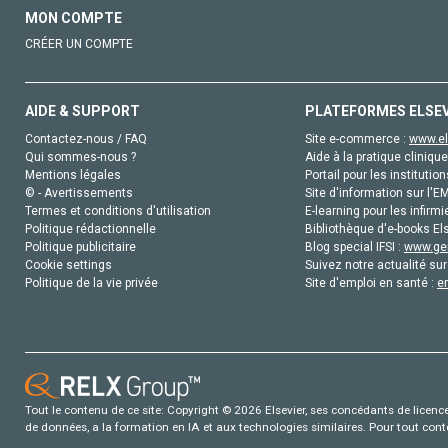
MON COMPTE
CRÉER UN COMPTE
AIDE & SUPPORT
PLATEFORMES ELSE
Contactez-nous / FAQ
Site e-commerce :
www.el
Qui sommes-nous ?
Aide à la pratique clinique
Mentions légales
Portail pour les institution
© - Avertissements
Site d'information sur l'E
Termes et conditions d'utilisation
E-learning pour les infirmi
Politique rédactionnelle
Bibliothèque d'e-books Els
Politique publicitaire
Blog special IFSI :
www.gen
Cookie settings
Suivez notre actualité sur
Politique de la vie privée
Site d'emploi en santé :
e
Tout le contenu de ce site: Copyright © 2026 Elsevier, ses concédants de licence e
de données, a la formation en IA et aux technologies similaires. Pour tout con