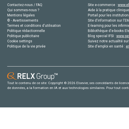
Contactez-nous / FAQ
Site e-commerce :
www.el
Qui sommes-nous ?
Aide à la pratique clinique
Mentions légales
Portail pour les institution
© - Avertissements
Site d'information sur l'E
Termes et conditions d'utilisation
E-learning pour les infirmi
Politique rédactionnelle
Bibliothèque d'e-books Els
Politique publicitaire
Blog special IFSI :
www.gen
Cookie settings
Suivez notre actualité sur
Politique de la vie privée
Site d'emploi en santé :
e
Tout le contenu de ce site: Copyright © 2026 Elsevier, ses concédants de licence e
de données, a la formation en IA et aux technologies similaires. Pour tout con