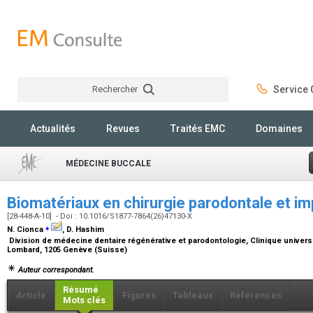
Rechercher
Service C
Rechercher
Actualités
Revues
Traités EMC
Domaines
MÉDECINE BUCCALE
Biomatériaux en chirurgie parodontale et im
[28-448-A-10] - Doi : 10.1016/S1877-7864(26)47130-X
⁎
N. Cionca
, D. Hashim
Division de médecine dentaire régénérative et parodontologie, Clinique univers
Lombard, 1205 Genève (Suisse)
Auteur correspondant.
Résumé
Article
Figures
Tableaux
Références
Mots clés