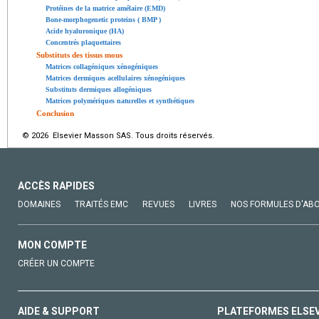
Protéines de la matrice amélaire (EMD)
Bone-morphogenetic proteins ( BMP )
Acide hyaluronique (HA)
Concentrés plaquettaires
Substituts des tissus mous
Matrices collagéniques xénogéniques
Matrices dermiques acellulaires xénogéniques
Substituts dermiques allogéniques
Matrices polymériques naturelles et synthétiques
Conclusion
© 2026 Elsevier Masson SAS. Tous droits réservés.
ACCÈS RAPIDES
DOMAINES
TRAITÉS EMC
REVUES
LIVRES
NOS FORMULES D'AB
MON COMPTE
CRÉER UN COMPTE
AIDE & SUPPORT
PLATEFORMES ELSE