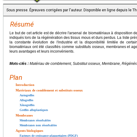
Sous presse. Épreuves corrigées par l'auteur. Disponible en ligne depuis le 
Résumé
Le but de cet article est de décrire l'arsenal de biomatériaux à disposition d
indiqués lors de la régénération des tissus mous et durs perdus. La liste pr
la constante évolution de l'industrie et la disponibilité limitée de cert
biomatériaux ont été classifiés comme substituts osseux, membranes et age
leurs avantages et leurs inconvénients.
Mots-clés :
Matériau de comblement, Substitut osseux, Membrane, Régénér
Plan
Introduction
Matériaux de comblement et substituts osseux
Autogreffes
Allogreffes
Xénogreffes
Greffes alloplastiques
Membranes
Membranes résorbables
Membranes non résorbables
Agents biologiques
Facteurs de croissance plaquettaires (PDGF)