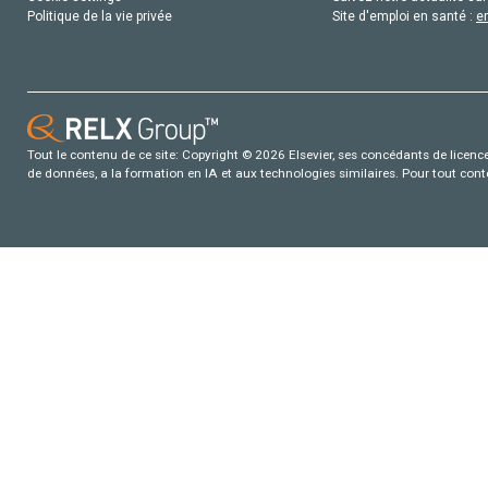
Politique de la vie privée
Site d'emploi en santé :
e
Tout le contenu de ce site: Copyright © 2026 Elsevier, ses concédants de licence e
de données, a la formation en IA et aux technologies similaires. Pour tout con