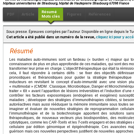
hôpitaux universitaires de Strasbourg, hôpital de Hautepierre Strasbourg 67098 France
Résumé
PDF
Article
Figures
Références
Mots clés
Sous presse. Épreuves corrigées par l'auteur. Disponible en ligne depuis le 
Cet article a été publié dans un numéro de la revue,
cliquez ici pour y acc
Résumé
Les maladies auto-immunes sont un fardeau (« burden ») majeur qui t
connaissance de plus en plus approfondie de ces maladies, qui sont des m
transformer leur prise en charge. L’objectif thérapeutique qui était la rémiss
cela, il faut répondre à certains défis : se fixer des objectifs définis
pronostiques et théranostiques pour guider la stratégie thérapeutiq
inducteurs en revisitant le concept d’auto-immunité avec une vision pl
« multimodal » (CMDM : Classique, Microbiotique, Danger et Microchimérique
traiter « tôt » avant l’apparition de lésions irréversibles et l’induction d’une
contrôler les facteurs exposomiques (endogènes et exogènes) susceptib
maladies ; développer des stratégies d’immunothérapies ciblées, si besoin 
autoréactives mais aussi rééduquer la mémoire immunitaire sous toutes ses
imaginer et évaluer de nouvelles stratégies de reprogrammation cellulair
l’immunothérapie et de la biotechnologie apportent des solutions san
thérapeutiques, de nouveaux vecteurs plus biodisponibles, des molécules 
cytolytiques, comme les
CAR-Tcells
et les
T-cells engagers
et des stratégies
cellulaire par édition génomique et épigénothérapie. Ces avancées maje
guérison mais ces nouvelles perspectives justifient de nouvelles approches 