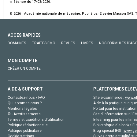
☆
Séance du 17/03/2026.
© 2026 l'Académie nationale de médecine. Publié par Elsevier Masson SAS. To
ACCÈS RAPIDES
DOMAINES
TRAITÉS EMC
REVUES
LIVRES
NOS FORMULES D'AB
MON COMPTE
CRÉER UN COMPTE
AIDE & SUPPORT
PLATEFORMES ELSE
Contactez-nous / FAQ
Site e-commerce :
www.el
Qui sommes-nous ?
Aide à la pratique clinique
Mentions légales
Portail pour les institution
© - Avertissements
Site d'information sur l'E
Termes et conditions d'utilisation
E-learning pour les infirmi
Politique rédactionnelle
Bibliothèque d'e-books Els
Politique publicitaire
Blog special IFSI :
www.gen
Cookie settings
Suivez notre actualité sur