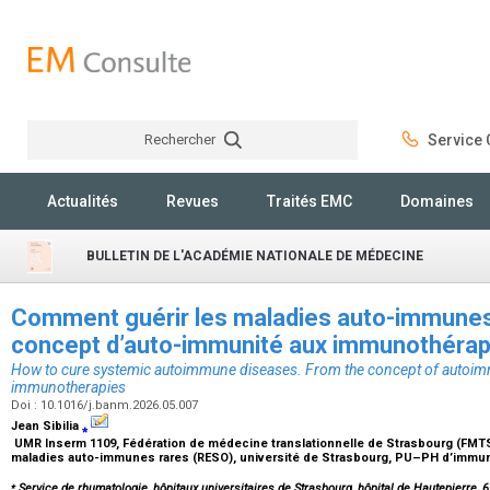
Rechercher
Service C
Rechercher
Actualités
Revues
Traités EMC
Domaines
BULLETIN DE L'ACADÉMIE NATIONALE DE MÉDECINE
Comment guérir les maladies auto-immune
concept d’auto-immunité aux immunothérap
How to cure systemic autoimmune diseases. From the concept of autoimm
immunotherapies
Doi : 10.1016/j.banm.2026.05.007
Jean Sibilia
⁎
UMR Inserm 1109, Fédération de médecine translationnelle de Strasbourg (FMTS
maladies auto-immunes rares (RESO), université de Strasbourg, PU–PH d’immu
⁎
Service de rhumatologie, hôpitaux universitaires de Strasbourg, hôpital de Hautepierre, 