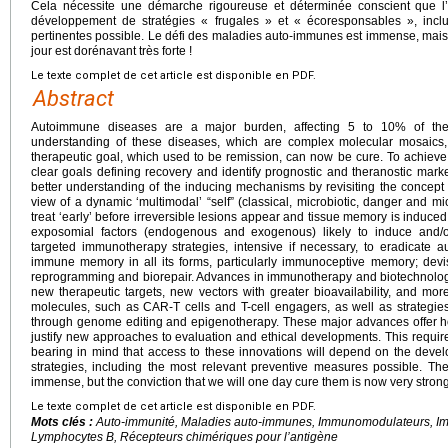
Cela nécessite une démarche rigoureuse et déterminée conscient que l
développement de stratégies « frugales » et « écoresponsables », incl
pertinentes possible. Le défi des maladies auto-immunes est immense, mais 
jour est dorénavant très forte !
Le texte complet de cet article est disponible en PDF.
Abstract
Autoimmune diseases are a major burden, affecting 5 to 10% of the 
understanding of these diseases, which are complex molecular mosaics,
therapeutic goal, which used to be remission, can now be cure. To achieve
clear goals defining recovery and identify prognostic and theranostic marke
better understanding of the inducing mechanisms by revisiting the concept 
view of a dynamic ‘multimodal’ “self” (classical, microbiotic, danger and mi
treat ‘early’ before irreversible lesions appear and tissue memory is induce
exposomial factors (endogenous and exogenous) likely to induce and/o
targeted immunotherapy strategies, intensive if necessary, to eradicate au
immune memory in all its forms, particularly immunoceptive memory; devis
reprogramming and biorepair. Advances in immunotherapy and biotechnolog
new therapeutic targets, new vectors with greater bioavailability, and more 
molecules, such as CAR-T cells and T-cell engagers, as well as strategie
through genome editing and epigenotherapy. These major advances offer ho
justify new approaches to evaluation and ethical developments. This requi
bearing in mind that access to these innovations will depend on the develo
strategies, including the most relevant preventive measures possible. T
immense, but the conviction that we will one day cure them is now very strong
Le texte complet de cet article est disponible en PDF.
Mots clés :
Auto-immunité, Maladies auto-immunes, Immunomodulateurs, Im
Lymphocytes B, Récepteurs chimériques pour l’antigène