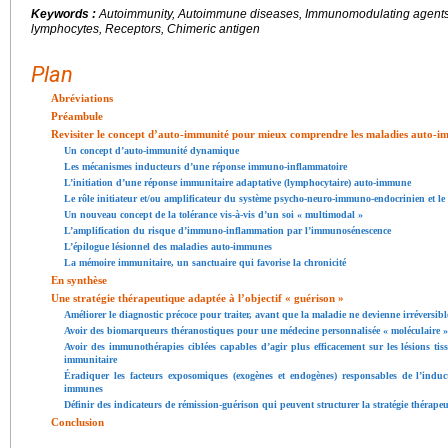
Keywords :
Autoimmunity, Autoimmune diseases, Immunomodulating agents,
lymphocytes, Receptors, Chimeric antigen
Plan
Abréviations
Préambule
Revisiter le concept d’auto-immunité pour mieux comprendre les maladies auto-
Un concept d’auto-immunité dynamique
Les mécanismes inducteurs d’une réponse immuno-inflammatoire
L’initiation d’une réponse immunitaire adaptative (lymphocytaire) auto-immune
Le rôle initiateur et/ou amplificateur du système psycho-neuro-immuno-endocrinien et l
Un nouveau concept de la tolérance vis-à-vis d’un soi « multimodal »
L’amplification du risque d’immuno-inflammation par l’immunosénescence
L’épilogue lésionnel des maladies auto-immunes
La mémoire immunitaire, un sanctuaire qui favorise la chronicité
En synthèse
Une stratégie thérapeutique adaptée à l’objectif « guérison »
Améliorer le diagnostic précoce pour traiter, avant que la maladie ne devienne irréversibl
Avoir des biomarqueurs théranostiques pour une médecine personnalisée « moléculaire »
Avoir des immunothérapies ciblées capables d’agir plus efficacement sur les lésions tis
immunitaire
Éradiquer les facteurs exposomiques (exogènes et endogènes) responsables de l’induc
immunes
Définir des indicateurs de rémission-guérison qui peuvent structurer la stratégie thérape
Conclusion