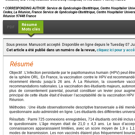
⁎
CORRESPONDING AUTHOR: Service de Gynécologie-Obstétrique, Centre Hospitalier Univers
Cedex, La Réunion, France Service de Gynécologie-Obstétrique, Centre Hospitalier Univers
Réunion 97448 France
Résumé
PDF
Mots clés
Sous presse. Manuscrit accepté. Disponible en ligne depuis le Tuesday 07 Ju
Cet article a été publié dans un numéro de la revue,
cliquez ici pour y acc
Résumé
Objectif : L'infection persistante par le papillomavirus humain (HPV) peut ê
de la sphère ORL. En France, la vaccination contre le HPV est recommandée
récemment étendu jusqu’à 26 ans. À La Réunion, la couverture vacci
recommandations nationales. La vaccination des étudiants majeurs, autonom
plus de consentement parental, pourrait constituer un levier pour augmen
principal de cette étude était d’évaluer l’acceptabilité de la vaccination HPV
Réunion.
Méthodes : Une étude observationnelle descriptive transversale a été menée
questionnaire auto-administré en ligne. Les étudiants des différentes universit
Résultats : Parmi 725 connexions enregistrées, 714 étudiants ont été inclus
le questionnaire. L’âge moyen était de 21,0 ± 4,3 ans. Le taux d’accept
connaissances apparaissaient limitées, avec un score moyen de 1,9 ± 1,1 
modes de transmission. Les non vaccinés étaient plus fréquemment boursie