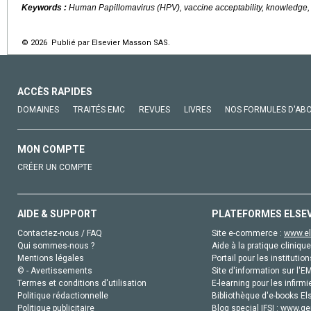
Keywords :
Human Papillomavirus (HPV), vaccine acceptability, knowledge, 
© 2026 Publié par Elsevier Masson SAS.
ACCÈS RAPIDES
DOMAINES
TRAITÉS EMC
REVUES
LIVRES
NOS FORMULES D'AB
MON COMPTE
CRÉER UN COMPTE
AIDE & SUPPORT
PLATEFORMES ELSE
Contactez-nous / FAQ
Site e-commerce :
www.el
Qui sommes-nous ?
Aide à la pratique clinique
Mentions légales
Portail pour les institution
© - Avertissements
Site d'information sur l'E
Termes et conditions d'utilisation
E-learning pour les infirmi
Politique rédactionnelle
Bibliothèque d'e-books Els
Politique publicitaire
Blog special IFSI :
www.gen