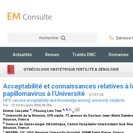
Rechercher
Service C
Rechercher
Actualités
Revues
Traités EMC
Domaines
GYNÉCOLOGIE OBSTÉTRIQUE FERTILITÉ & SÉNOLOGIE
Acceptabilité et connaissances relatives à l
papillomavirus à l’Université
- 07/07/26
HPV vaccine acceptability and knowledge among university students
Doi : 10.1016/j.gofs.2026.06.006
a
a
,
b
,
c
,
Emmie Cascade
, Phuong Lien Tran
⁎
a
Université de la Réunion, UFR santé, 77, avenue du Docteur Jean-Marie Dambrevi
Réunion, France
b
Service de Gynécologie-Obstétrique, Centre Hospitalier Universitaire Sud-Réun
Réunion, France
c
INSERM, CIC 1410, Reunion University Hospital, 97448 Saint-Pierre, France