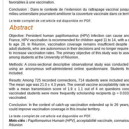
favorables à une vaccination.
Conclusion : Dans le contexte de l’extension du rattrapage vaccinal jusqu
milieu universitaire pourraient améliorer la couverture vaccinale dans ce territ
Le texte complet de cet article est disponible en PDF.
Abstract
Objective: Persistent human papillomavirus (HPV) infection can cause an
France, HPV vaccination is recommended for children aged 11 to 14, with a
to age 26. In Réunion, vaccination coverage remains insufficient despite
adult students, who are autonomous in their decisions and no longer require 
to increase vaccination rates. The primary objective of this study was to as
among students at the University of Réunion.
Methods: A cross-sectional descriptive observational study was conducte
using an anonymous self-administered online questionnaire. Students fr
included.
Results: Among 725 recorded connections, 714 students were included and 
The mean age was 21.0 ± 4.3 years. The overall vaccine acceptability rate
with a mean transmission score of 1.9 ± 1.1 out of 4 on questions conc
vaccinated students were more frequently scholarship recipients (p = 0.033
vaccinated.
Conclusion: In the context of catch-up vaccination extended up to 26 years,
could improve vaccination coverage in this insular territory.
Le texte complet de cet article est disponible en PDF.
Mots-clés :
Papillomavirus Humain (HPV), acceptabilité vaccinale, connaissan
Réunion