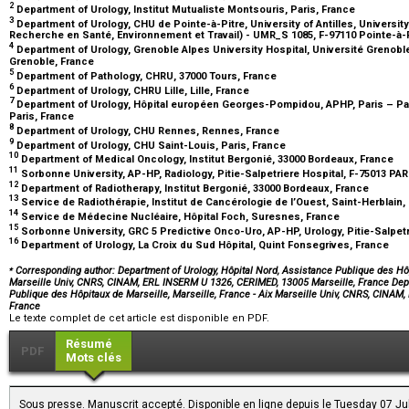
2
Department of Urology, Institut Mutualiste Montsouris, Paris, France
3
Department of Urology, CHU de Pointe-à-Pitre, University of Antilles, University
Recherche en Santé, Environnement et Travail) - UMR_S 1085, F-97110 Pointe-à-
4
Department of Urology, Grenoble Alpes University Hospital, Université Grenob
Grenoble, France
5
Department of Pathology, CHRU, 37000 Tours, France
6
Department of Urology, CHRU Lille, Lille, France
7
Department of Urology, Hôpital européen Georges-Pompidou, APHP, Paris – Par
Paris, France
8
Department of Urology, CHU Rennes, Rennes, France
9
Department of Urology, CHU Saint-Louis, Paris, France
10
Department of Medical Oncology, Institut Bergonié, 33000 Bordeaux, France
11
Sorbonne University, AP-HP, Radiology, Pitie-Salpetriere Hospital, F-75013 PA
12
Department of Radiotherapy, Institut Bergonié, 33000 Bordeaux, France
13
Service de Radiothérapie, Institut de Cancérologie de l’Ouest, Saint-Herblain
14
Service de Médecine Nucléaire, Hôpital Foch, Suresnes, France
15
Sorbonne University, GRC 5 Predictive Onco-Uro, AP-HP, Urology, Pitie-Salpetr
16
Department of Urology, La Croix du Sud Hôpital, Quint Fonsegrives, France
⁎
Corresponding author: Department of Urology, Hôpital Nord, Assistance Publique des Hôpi
Marseille Univ, CNRS, CINAM, ERL INSERM U 1326, CERIMED, 13005 Marseille, France Depa
Publique des Hôpitaux de Marseille, Marseille, France - Aix Marseille Univ, CNRS, CINA
France
Le texte complet de cet article est disponible en PDF.
Résumé
PDF
Mots clés
Sous presse. Manuscrit accepté. Disponible en ligne depuis le Tuesday 07 Ju