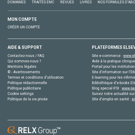
DOMAINES
TRAITÉS EMC
REVUES
LIVRES
NOS FORMULES D'AB
MON COMPTE
CRÉER UN COMPTE
AIDE & SUPPORT
PLATEFORMES ELSE
Contactez-nous / FAQ
Site e-commerce :
www.el
Qui sommes-nous ?
Aide à la pratique clinique
Mentions légales
Portail pour les institution
© - Avertissements
Site d'information sur l'E
Termes et conditions d'utilisation
E-learning pour les infirmi
Politique rédactionnelle
Bibliothèque d'e-books Els
Politique publicitaire
Blog special IFSI :
www.gen
Cookie settings
Suivez notre actualité sur
Politique de la vie privée
Site d'emploi en santé :
e