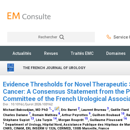
Rechercher
Service C
Rechercher
Actualités
Revues
Traités EMC
Domaines
THE FRENCH JOURNAL OF UROLOGY
Evidence Thresholds for Novel Therapeutic 
Cancer: A Consensus Statement from the P
Committee of the French Urological Associ
Doi : 10.1016/j.fjurol.2026.103162
1
,
2
3
Michael Baboudjian,
MD PhD
⁎
, Eric Barret
, Laurent Brureau
, Gaëlle Fiard
7
8
9
10
Charles Dariane
, Romain Mathieu
, Arthur Peyrottes
, Guilhem Roubaud
, R
13
14
15
16
Stéphane Supiot
, Léa Turpin
, Morgan Rouprêt
, Guillaume Ploussard
1
Department of Urology, Hôpital Nord, Assistance Publique des Hôpitaux de Marsei
CNRS, CINAM, ERL INSERM U 1326, CERIMED, 13005 Marseille, France