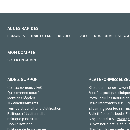
ACCÈS RAPIDES
DOMAINES
TRAITÉS EMC
REVUES
LIVRES
NOS FORMULES D'AB
MON COMPTE
CRÉER UN COMPTE
AIDE & SUPPORT
PLATEFORMES ELSE
Contactez-nous / FAQ
Site e-commerce :
www.el
Qui sommes-nous ?
Aide à la pratique clinique
Mentions légales
Portail pour les institution
© - Avertissements
Site d'information sur l'E
Termes et conditions d'utilisation
E-learning pour les infirmi
Politique rédactionnelle
Bibliothèque d'e-books Els
Politique publicitaire
Blog special IFSI :
www.gen
Cookie settings
Suivez notre actualité sur
Politique de la vie privée
Site d'emploi en santé :
e