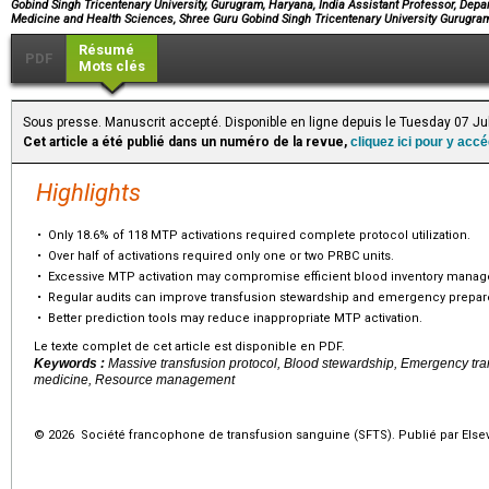
Gobind Singh Tricentenary University, Gurugram, Haryana, India Assistant Professor, Depa
Medicine and Health Sciences, Shree Guru Gobind Singh Tricentenary University Gurugra
Résumé
PDF
Mots clés
Sous presse. Manuscrit accepté. Disponible en ligne depuis le Tuesday 07 Ju
Cet article a été publié dans un numéro de la revue,
cliquez ici pour y acc
Highlights
•
Only 18.6% of 118 MTP activations required complete protocol utilization.
•
Over half of activations required only one or two PRBC units.
•
Excessive MTP activation may compromise efficient blood inventory mana
•
Regular audits can improve transfusion stewardship and emergency prepa
•
Better prediction tools may reduce inappropriate MTP activation.
Le texte complet de cet article est disponible en PDF.
Keywords :
Massive transfusion protocol, Blood stewardship, Emergency trans
medicine, Resource management
© 2026 Société francophone de transfusion sanguine (SFTS). Publié par Elsev