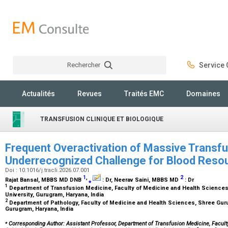
Rechercher
Service C
Rechercher
Actualités
Revues
Traités EMC
Domaines
TRANSFUSION CLINIQUE ET BIOLOGIQUE
Frequent Overactivation of Massive Transfu
Underrecognized Challenge for Blood Reso
Doi : 10.1016/j.tracli.2026.07.001
1
,
2
Rajat Bansal,
MBBS MD DNB
⁎
:
Dr
, Neerav Saini,
MBBS MD
:
Dr
1
Department of Transfusion Medicine, Faculty of Medicine and Health Sciences
University, Gurugram, Haryana, India
2
Department of Pathology, Faculty of Medicine and Health Sciences, Shree Guru
Gurugram, Haryana, India
⁎
Corresponding Author: Assistant Professor, Department of Transfusion Medicine, Facult