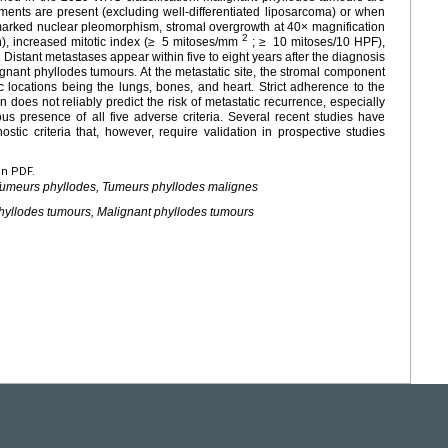
nts are present (excluding well-differentiated liposarcoma) or when
t: marked nuclear pleomorphism, stromal overgrowth at 40× magnification
2
), increased mitotic index (≥
5 mitoses/mm
; ≥
10 mitoses/10 HPF),
rs. Distant metastases appear within five to eight years after the diagnosis
gnant phyllodes tumours. At the metastatic site, the stromal component
c locations being the lungs, bones, and heart. Strict adherence to the
n does not reliably predict the risk of metastatic recurrence, especially
us presence of all five adverse criteria. Several recent studies have
stic criteria that, however, require validation in prospective studies
en PDF.
, Tumeurs phyllodes, Tumeurs phyllodes malignes
 Phyllodes tumours, Malignant phyllodes tumours