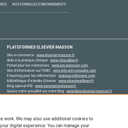
VRES
NOS FORMULES D'ABONNEMENTS
PLATEFORMES ELSEVIER MASSON
Site e-commerce :
www.elsevier-masson.fr
Aide à la pratique clinique :
www.clinicalkey.fr
Portail pour les institutions :
www.em-premium.com
Site d'information sur l'EMC :
emc-info.em-consulte.com
E-learning pour les infirmier(e)s :
pratique-infirmiere.com
Bibliothèque d'e-books Elsevier :
www.elsevierelibrary.fr
Blog special IFSI :
www.generationelsevier.fr
Suivez notre actualité sur notre blog :
www.blog-elsevier-masson.fr
Site d'emploi en santé :
emploisante.com
te work. We may also use additional cookies to
 your digital experience. You can manage your