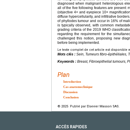
diagnosed when malignant heterologous eleme
all of the five following features are presen
(objective 4× and eyepiece 10× magnification
diffuse hypercellularity, and infiltrative borde
of phyllodes tumour and occur in 16% of mali
is typically observed, with common metastati
grading criteria of the 2019 WHO classificatio
regarding the requirement for the simultaneo
challenged this notion, proposing new diagno
before being implemented.
Le texte complet de cet article est disponible 
Mots clés :
Sein, Tumeurs fibro-épithéliales
Keywords :
Breast, Fibroepithelial tumours,
Plan
Introduction
Cas anatomoclinique
Discussion
Conclusion
© 2025 Publié par Elsevier Masson SAS.
ACCÈS RAPIDES