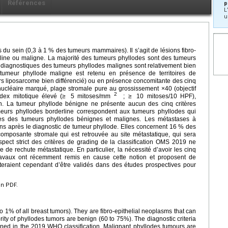
Références
p
L
u
du sein (0,3 à 1 % des tumeurs mammaires). Il s’agit de lésions fibro-
rline ou maligne. La majorité des tumeurs phyllodes sont des tumeurs
 diagnostiques des tumeurs phyllodes malignes sont relativement bien
tumeur phyllode maligne est retenu en présence de territoires de
rs liposarcome bien différencié) ou en présence concomitante des cinq
 nucléaire marqué, plage stromale pure au grossissement ×40 (objectif
2
ndex mitotique élevé (≥
5 mitoses/mm
; ≥
10 mitoses/10 HPF),
tion. La tumeur phyllode bénigne ne présente aucun des cinq critères
eurs phyllodes borderline correspondent aux tumeurs phyllodes qui
ques des tumeurs phyllodes bénignes et malignes. Les métastases à
ans après le diagnostic de tumeur phyllode. Elles concernent 16 % des
composante stromale qui est retrouvée au site métastatique, qui sera
spect strict des critères de grading de la classification OMS 2019 ne
 de rechute métastatique. En particulier, la nécessité d’avoir les cinq
s travaux ont récemment remis en cause cette notion et proposent de
teraient cependant d’être validés dans des études prospectives pour
en PDF.
o 1% of all breast tumors). They are fibro-epithelial neoplasms that can
ity of phyllodes tumors are benign (60 to 75%). The diagnostic criteria
ined in the 2019 WHO classification. Malignant phyllodes tumours are