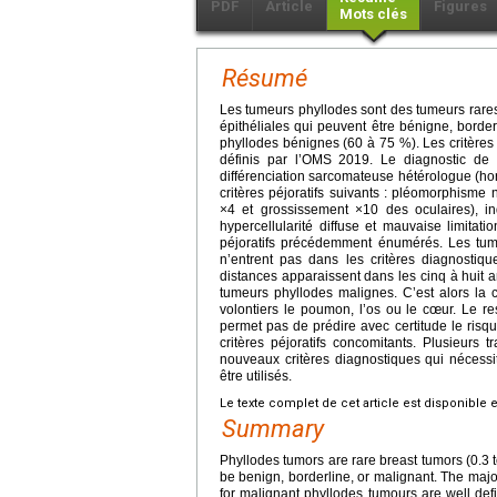
PDF
Article
Figures
Mots clés
Résumé
Les tumeurs phyllodes sont des tumeurs rares 
épithéliales qui peuvent être bénigne, borde
phyllodes bénignes (60 à 75 %). Les critères
définis par l’OMS 2019. Le diagnostic de 
différenciation sarcomateuse hétérologue (ho
critères péjoratifs suivants : pléomorphisme
×4 et grossissement ×10 des oculaires), i
hypercellularité diffuse et mauvaise limita
péjoratifs précédemment énumérés. Les tum
n’entrent pas dans les critères diagnosti
distances apparaissent dans les cinq à huit 
tumeurs phyllodes malignes. C’est alors la 
volontiers le poumon, l’os ou le cœur. Le re
permet pas de prédire avec certitude le risque
critères péjoratifs concomitants. Plusieur
nouveaux critères diagnostiques qui nécessi
être utilisés.
Le texte complet de cet article est disponible 
Summary
Phyllodes tumors are rare breast tumors (0.3 t
be benign, borderline, or malignant. The major
for malignant phyllodes tumours are well def