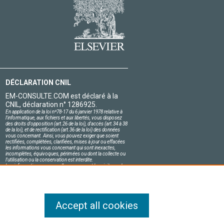
DÉCLARATION CNIL
EM-CONSULTE.COM est déclaré à la
CNIL, déclaration n° 1286925.
En application de la loi nº78-17 du 6 janvier 1978 relative à
l'informatique, aux fichiers et aux libertés, vous disposez
des droits d'opposition (art.26 de la loi), d'accès (art.34 à 38
de la loi), et de rectification (art.36 de la loi) des données
vous concernant. Ainsi, vous pouvez exiger que soient
rectifiées, complétées, clarifiées, mises à jour ou effacées
les informations vous concernant qui sont inexactes,
incomplètes, équivoques, périmées ou dont la collecte ou
l'utilisation ou la conservation est interdite.
Les informations personnelles concernant les visiteurs de
notre site, y compris leur identité, sont confidentielles.
Le responsable du site s'engage sur l'honneur à respecter
les conditions légales de confidentialité applicables en
France et à ne pas divulguer ces informations à des tiers.
Accept all cookies