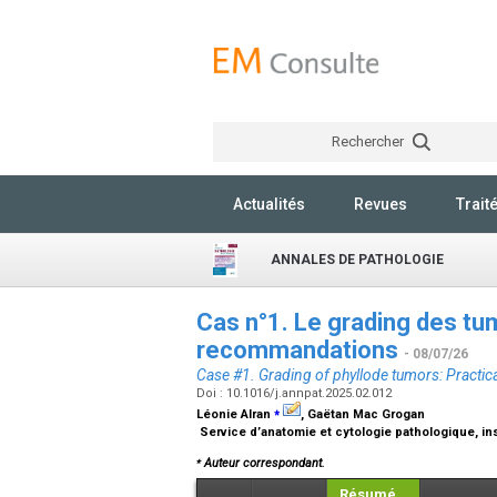
Rechercher
Actualités
Revues
Trait
ANNALES DE PATHOLOGIE
Cas n°1. Le grading des tum
recommandations
- 08/07/26
Case #1. Grading of phyllode tumors: Practi
Doi : 10.1016/j.annpat.2025.02.012
⁎
Léonie Alran
, Gaëtan Mac Grogan
Service d’anatomie et cytologie pathologique, ins
⁎
Auteur correspondant.
Résumé