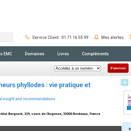
Service Client : 01 71 16 55 99
Mes alertes
Rechercher
és EMC
Domaines
Livres
Compléments
S'abonner
eurs phyllodes : vie pratique et
cal insight and recommendations
titut Bergonié, 229, cours de l’Argonne, 33000 Bordeaux, France
B