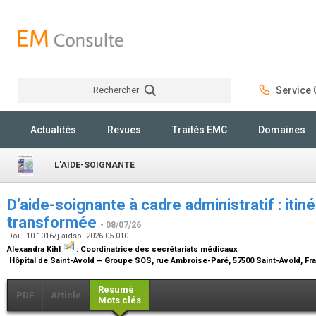
Rechercher
Service C
Rechercher
Actualités
Revues
Traités EMC
Domaines
L'AIDE-SOIGNANTE
D’aide-soignante à cadre administratif : itin
transformée
- 08/07/26
Doi : 10.1016/j.aidsoi.2026.05.010
Alexandra Kihl
:
Coordinatrice des secrétariats médicaux
Hôpital de Saint-Avold – Groupe SOS, rue Ambroise-Paré, 57500 Saint-Avold, F
Résumé
PDF
Article
Mots clés