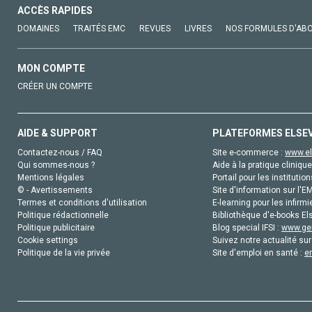
ACCÈS RAPIDES
DOMAINES
TRAITÉS EMC
REVUES
LIVRES
NOS FORMULES D'AB
MON COMPTE
CRÉER UN COMPTE
AIDE & SUPPORT
PLATEFORMES ELSE
Contactez-nous / FAQ
Site e-commerce :
www.el
Qui sommes-nous ?
Aide à la pratique clinique
Mentions légales
Portail pour les institution
© - Avertissements
Site d'information sur l'E
Termes et conditions d'utilisation
E-learning pour les infirmi
Politique rédactionnelle
Bibliothèque d'e-books Els
Politique publicitaire
Blog special IFSI :
www.gen
Cookie settings
Suivez notre actualité sur
Politique de la vie privée
Site d'emploi en santé :
e