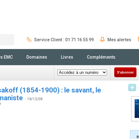
Service Client : 01 71 16 55 99
Mes alertes
Rechercher
és EMC
Domaines
Livres
Compléments
S'abonner
akoff (1854-1900) : le savant, le
umaniste
- 18/12/08
0
B