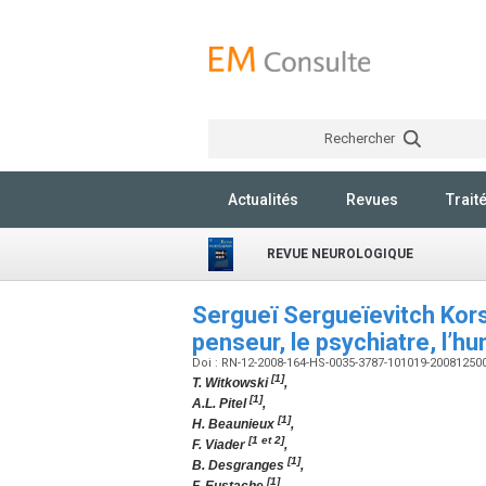
Rechercher
Actualités
Revues
Trait
REVUE NEUROLOGIQUE
Sergueï Sergueïevitch Kors
penseur, le psychiatre, l’h
Doi : RN-12-2008-164-HS-0035-3787-101019-20081250
[1]
T. Witkowski
,
[1]
A.L. Pitel
,
[1]
H. Beaunieux
,
[1 et 2]
F. Viader
,
[1]
B. Desgranges
,
[1]