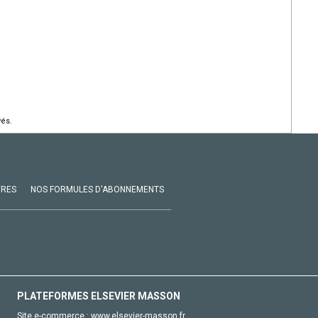
vés.
VRES
NOS FORMULES D'ABONNEMENTS
PLATEFORMES ELSEVIER MASSON
Site e-commerce :
www.elsevier-masson.fr