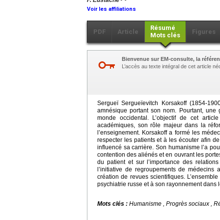
F. Eustache
Voir les affiliations
Résumé
PDF
Article
Figures
Mots clés
Bienvenue sur EM-consulte, la référen
L’accès au texte intégral de cet article 
Sergueï Sergueïevitch Korsakoff (1854-19
amnésique portant son nom. Pourtant, une 
monde occidental. L’objectif de cet articl
académiques, son rôle majeur dans la réfo
l’enseignement. Korsakoff a formé les médeci
respecter les patients et à les écouter afin
influencé sa carrière. Son humanisme l’a pouss
contention des aliénés et en ouvrant les portes
du patient et sur l’importance des relation
l’initiative de regroupements de médecins 
création de revues scientifiques. L’ensemble
psychiatrie russe et à son rayonnement dans 
Mots clés :
Humanisme , Progrès sociaux , Ré