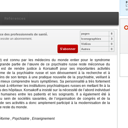
p
L
u
Références
pages
8
ce des professionnels de santé.
nécessite un abonnement.
Iconographies
3
Vidéos
0
S'abonner
Autres
0
00) est connu par les médecins du monde entier pour le syndrome
grande partie de l’œuvre de ce psychiatre russe reste méconnue du
e est de rendre justice à Korsakoff pour ses importantes activités
rme de la psychiatrie russe et son dévouement à la recherche et à
ns de son temps à une pratique nouvelle de la psychiatrie, veillant à
 de mieux comprendre leurs symptômes. Sa personnalité a très fortement
é à réformer les institutions psychiatriques russes en mettant fin à la
 des hôpitaux. Korsakoff a insisté sur la nécessité de l’abord individuel
s humaines entre les patients et les soignants. Il a également été à
au sein de sociétés savantes, de l’organisation de congrès et de la
 de ses activités a donc amplement participé à la modernisation de la
le reste du monde.
forme , Psychiatrie , Enseignement