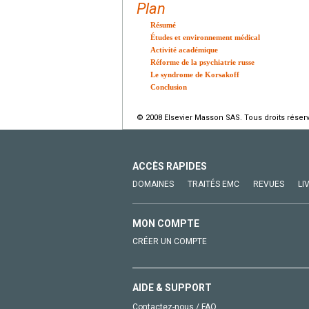
Plan
Résumé
Études et environnement médical
Activité académique
Réforme de la psychiatrie russe
Le syndrome de Korsakoff
Conclusion
© 2008 Elsevier Masson SAS. Tous droits réser
ACCÈS RAPIDES
DOMAINES
TRAITÉS EMC
REVUES
LI
MON COMPTE
CRÉER UN COMPTE
AIDE & SUPPORT
Contactez-nous / FAQ