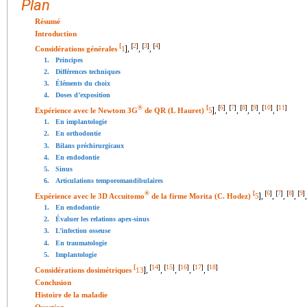
Plan
Résumé
Introduction
2
3
4
[
[
]
[
]
[
]
Considérations générales
1
],
,
,
1.
Principes
2.
Différences techniques
3.
Éléments du choix
4.
Doses d’exposition
6
7
8
9
10
11
®
[
[
]
[
]
[
]
[
]
[
]
[
]
Expérience avec le Newtom 3G
de QR (L Hauret)
5
],
,
,
,
,
,
1.
En implantologie
2.
En orthodontie
3.
Bilans préchirurgicaux
4.
En endodontie
5.
Sinus
6.
Articulations temporomandibulaires
6
7
8
9
®
[
[
]
[
]
[
]
[
]
Expérience avec le 3D Accuitomo
de la firme Morita (C. Hodez)
5
],
,
,
,
,
1.
En endodontie
2.
Évaluer les relations apex-sinus
3.
L’infection osseuse
4.
En traumatologie
5.
Implantologie
14
15
16
17
18
[
[
]
[
]
[
]
[
]
[
]
Considérations dosimétriques
13
],
,
,
,
,
Conclusion
Histoire de la maladie
Question