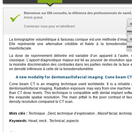
Bienvenue sur EM-consulte, la référence des professionnels de santé.
Article gratuit.
c
Connectez-vous pour en bénéficier!
vo
La tomographie volumétrique à faisceau conique est une méthode d’imagerie
Elle représente une alternative crédible et fiable à la tomodensitomé
co
maxillofaciale.
La dose de rayonnement délivrée est variable d’un appareil à l’autre, 
classique. L’apport diagnostique majeur est lié au pouvoir de résolution spat
la moindre discrimination des contrastes dans les parties molles de la face
en densité inférieure à celle de la tomodensitométrie.
A new modality for dentomaxillofacial imaging: Cone beam CT
Cone beam CT is an imaging technique used worldwide. It is a reliable a
dentomaxillofacial imaging. Radiation exposure may vary from one machine to 
than CT dose levels. This technique is compatible with dental implant soft
the exquisite spatial resolution. The main pitfall is the poor contrast of f
density resolution compared to CT scan.
Mots clés :
Technique , Dent, technique d’exploration , Massif facial, techniq
Keywords:
Head, neck , Technical, aspects