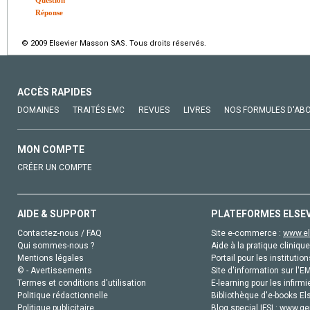
Réponse
© 2009 Elsevier Masson SAS. Tous droits réservés.
ACCÈS RAPIDES
DOMAINES
TRAITÉS EMC
REVUES
LIVRES
NOS FORMULES D'AB
MON COMPTE
CRÉER UN COMPTE
AIDE & SUPPORT
PLATEFORMES ELSE
Contactez-nous / FAQ
Site e-commerce :
www.el
Qui sommes-nous ?
Aide à la pratique clinique
Mentions légales
Portail pour les institution
© - Avertissements
Site d'information sur l'E
Termes et conditions d'utilisation
E-learning pour les infirmi
Politique rédactionnelle
Bibliothèque d'e-books Els
Politique publicitaire
Blog special IFSI :
www.gen