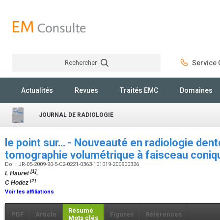
Rechercher
Service C
Rechercher
Actualités
Revues
Traités EMC
Domaines
JOURNAL DE RADIOLOGIE
le point sur… - Nouveauté en radiologie dento
tomographie volumétrique à faisceau coni
Doi : JR-05-2009-90-5-C2-0221-0363-101019-200900326
[1]
L Hauret
,
[2]
C Hodez
Voir les affiliations
Résumé
PDF
Article
Figures
Références
Mots clés