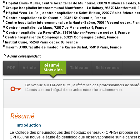
b
Hôpital Émile-Muller, centre hospitalier de Mulhouse, 68070 Mulhouse cedex, 
c
Groupe hospitalier intercommunal Montfermeil-Le Raincy, 93370 Montfermeil, 
d
Hôpital Yves-Le-Foll, centre hospitalier de Saint-Brieuc, 22027 Saint-Brieuc ce
e
Centre hospitalier de St-Quentin, 02321 St-Quentin, France
f
Centre hospitalier intercommunal de la Haute-Saône, 70014 Vesoul cedex, Fra
g
Centre hospitalier du Mans, 72037 Le Mans cedex 9, France
h
Centre hospitalier du Pays-d’Aix, 13616 Aix-en-Provence cedex 1, France
i
Centre hospitalier de Compiègne, 60321 Compiègne cedex, France
j
Institut Curie, 75248 Paris cedex 05, France
k
Inserm U700, faculté de médecine Xavier-Bichat, 75018 Paris, France
Auteur correspondant.
Résumé
PDF
Article
Tableaux
Références
Mots clés
Bienvenue sur EM-consulte, la référence des professionnels de santé.
L’accès au texte intégral de cet article nécessite un abonnement.
Résumé
Introduction
Le Collège des pneumologues des hôpitaux généraux (CPHG) propose de m
CPHG, une nouvelle étude épidémiologique observationnelle sur le cancer b