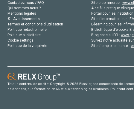
Contactez-nous / FAQ
Site e-commerce :
www.el
Qui sommes-nous ?
Aide à la pratique clinique
Mentions légales
Portail pour les institution
© - Avertissements
Site d'information sur l'E
Termes et conditions d'utilisation
E-learning pour les infirmi
Politique rédactionnelle
Bibliothèque d'e-books Els
Politique publicitaire
Blog special IFSI :
www.gen
Cookie settings
Suivez notre actualité sur
Politique de la vie privée
Site d'emploi en santé :
e
Tout le contenu de ce site: Copyright © 2026 Elsevier, ses concédants de licence e
de données, a la formation en IA et aux technologies similaires. Pour tout con