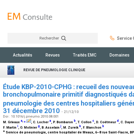
Rechercher
Service C
Rechercher
Actualités
Revues
Traités EMC
Domaines
REVUE DE PNEUMOLOGIE CLINIQUE
Étude KBP-2010-CPHG : recueil des nouvea
bronchopulmonaire primitif diagnostiqués d
pneumologie des centres hospitaliers géné
31 décembre 2010
- 21/12/10
Doi : 10.1016/j.pneumo.2010.08.001
a
,
⁎
a
b
c
d
M. Grivaux
, C. Locher
, P. Bombaron
, T. Collon
, D. Coëtmeur
, C. Day
i
g
j
k
b
F. Martin
, O. Molinier
, B. Asselain
, M. Zureik
, F. Blanchon
a
Service de pneumologie, centre hospitalier de Meaux, 6–8 rue Saint-Fiacre, B