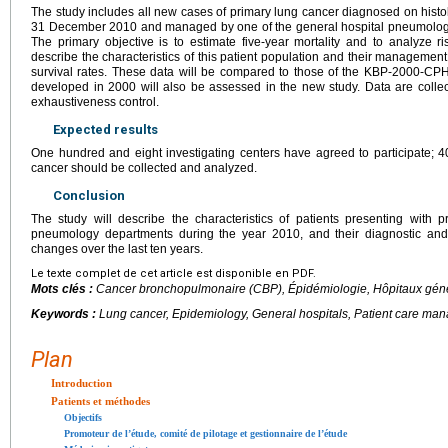
The study includes all new cases of primary lung cancer diagnosed on hist
31 December 2010 and managed by one of the general hospital pneumology d
The primary objective is to estimate five-year mortality and to analyze ri
describe the characteristics of this patient population and their management
survival rates. These data will be compared to those of the KBP-2000-CPH
developed in 2000 will also be assessed in the new study. Data are colle
exhaustiveness control.
Expected results
One hundred and eight investigating centers have agreed to participate; 
cancer should be collected and analyzed.
Conclusion
The study will describe the characteristics of patients presenting with p
pneumology departments during the year 2010, and their diagnostic an
changes over the last ten years.
Le texte complet de cet article est disponible en PDF.
Mots clés :
Cancer bronchopulmonaire (CBP), Épidémiologie, Hôpitaux génér
Keywords :
Lung cancer, Epidemiology, General hospitals, Patient care m
Plan
Introduction
Patients et méthodes
Objectifs
Promoteur de l’étude, comité de pilotage et gestionnaire de l’étude