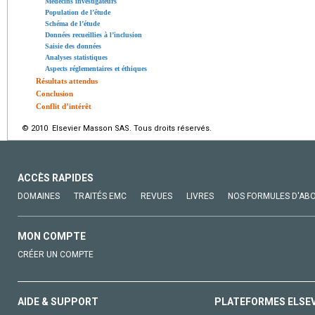
Médecins investigateurs
Population de l’étude
Schéma de l’étude
Données recueillies à l’inclusion
Saisie des données
Analyses statistiques
Aspects réglementaires et éthiques
Résultats attendus
Conclusion
Conflit d’intérêt
© 2010 Elsevier Masson SAS. Tous droits réservés.
ACCÈS RAPIDES
DOMAINES
TRAITÉS EMC
REVUES
LIVRES
NOS FORMULES D'AB
MON COMPTE
CRÉER UN COMPTE
AIDE & SUPPORT
PLATEFORMES ELSE