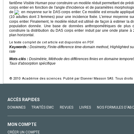
fantôme
Visible Human
pour construire un modèle réduit permettant de prédir
corps entier en fonction de l'angle d'incidence et de paramètres morphologi
de
en moyenne sur le DAS corps entier. Ce modèle est ensuite appliqué
(10 adultes dont 3 femmes) pour une incidence fixée. L'erreur moyenne s
corps entier. Finalement, le modèle réduit est utilisé de façon à estimer la 
population donnée. Une base de données anthropométriques de plus de
construire la distribution du DAS corps entier induit par une onde plane à
plan horizontal.
Le texte complet de cet article est disponible en PDF.
Keywords :
Dosimetry, Finite-difference time-domain method, Highlighted su
rate
Mots-clés :
Dosimétrie, Méthode des différences finies en domaine temporel
Taux d'absorption spécifique
© 2010 Académie des sciences. Publié par Elsevier Masson SAS. Tous droits 
ACCÈS RAPIDES
DOMAINES
TRAITÉS EMC
REVUES
LIVRES
NOS FORMULES D'AB
MON COMPTE
CRÉER UN COMPTE