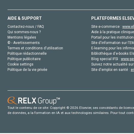
AIDE & SUPPORT
PLATEFORMES ELSE
Contactez-nous / FAQ
Site e-commerce :
www.el
Qui sommes-nous ?
Aide à la pratique clinique
Mentions légales
Portail pour les institution
© - Avertissements
Site d'information sur l'E
Termes et conditions d'utilisation
E-learning pour les infirmi
Politique rédactionnelle
Bibliothèque d'e-books Els
Politique publicitaire
Blog special IFSI :
www.gen
Cookie settings
Suivez notre actualité sur
Politique de la vie privée
Site d'emploi en santé :
e
Tout le contenu de ce site: Copyright © 2026 Elsevier, ses concédants de licence e
de données, a la formation en IA et aux technologies similaires. Pour tout con