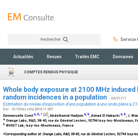
Rechercher
Service C
Rechercher
Actualités
Revues
Traités EMC
Domaines
COMPTES RENDUS PHYSIQUE
Whole body exposure at 2100 MHz induced 
random incidences in a population
- 04/01/11
Estimation du niveau d'exposition d'une population à une onde plane à 2
Doi : 10.1016/j.crhy.2010.11.007
⁎
a
,
b
,
a
,
b
a
,
b
Emmanuelle Conil
, Abdelhamid Hadjem
, Aimad El Habachi
, J. Wia
a
Orange Labs, R&D, 38-40, rue du Général Leclerc, 92794 Issy-les-Moulineaux, 
b
WHIST Lab, Issy-les-Moulineaux, France
⁎
Corresponding author at: Orange Labs, R&D, 38-40, rue du Général Leclerc, 92794 Issy-le