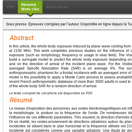
Résumé
PDF
Références
Mots clés
Sous presse. Épreuves corrigées par l'auteur. Disponible en ligne depuis le 
Abstract
In this article, the whole body exposure induced by plane wave coming from a
at 2100 MHz. This work completes previous studies on the influence of 
exposure (such as morphology, frequency or usage in near field). The V
build a surrogate model to predict the whole body exposure depending on 
and on the direction of arrival of the incident plane wave. For the Visi
averaged Specific Absorption Rate (SAR) is on average 4%. The sur
anthropomorphic phantoms for a frontal incidence with an averaged error of 
model is the possibility to apply a Monte Carlo process to assess probability
recent French anthropometric database of more than 3500 adults is used to bu
of the whole body SAR for a random direction of arrival.
Le texte complet de cet article est disponible en PDF.
Résumé
Le niveau d'exposition des personnes aux ondes électromagnétiques est in
la morphologie, la posture ou la fréquence de l'onde. De nombreuses ét
l'influence de ces différents paramètres. Très souvent, la direction d'arrivée 
Or en réalité, les ondes proviennent de directions aléatoires autour du plan
incidentes se situent dans le plan horizontal et la fréquence utilisée est 2
incidente est considérée comme une variable aléatoire. Une étude de do