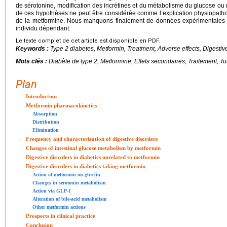
de sérotonine, modification des incrétines et du métabolisme du glucose ou 
de ces hypothèses ne peut être considérée comme l’explication physiopathol
de la metformine. Nous manquons finalement de données expérimentales pou
individu dépendant.
Le texte complet de cet article est disponible en PDF.
Keywords :
Type 2 diabetes, Metformin, Treatment, Adverse effects, Digestiv
Mots clés :
Diabète de type 2, Metformine, Effets secondaires, Traitement, Tu
Plan
Introduction
Metformin pharmacokinetics
Absorption
Distribution
Elimination
Frequency and characterization of digestive disorders
Changes of intestinal glucose metabolism by metformin
Digestive disorders in diabetics unrelated to metformin
Digestive disorders in diabetics taking metformin
Action of metformin on ghrelin
Changes in serotonin metabolism
Action via GLP-1
Alteration of bile-acid metabolism
Other metformin actions
Prospects in clinical practice
Conclusion