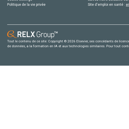
Politique de la vie privée
Site d'emploi en santé :
e
Tout le contenu de ce site: Copyright © 2026 Elsevier, ses concédants de licence e
de données, a la formation en IA et aux technologies similaires. Pour tout con