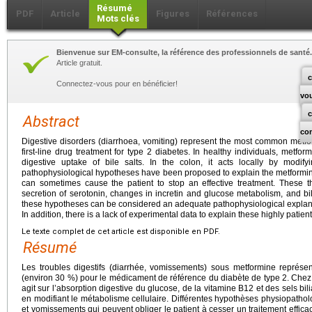
Résumé
PDF
Article
Figures
Références
Mots clés
Bienvenue sur EM-consulte, la référence des professionnels de santé.
Article gratuit.
c
Connectez-vous pour en bénéficier!
vo
Abstract
co
Digestive disorders (diarrhoea, vomiting) represent the most common metfor
first-line drug treatment for type 2 diabetes. In healthy individuals, metfo
digestive uptake of bile salts. In the colon, it acts locally by modify
pathophysiological hypotheses have been proposed to explain the metformi
can sometimes cause the patient to stop an effective treatment. These the
secretion of serotonin, changes in incretin and glucose metabolism, and bi
these hypotheses can be considered an adequate pathophysiological explanat
In addition, there is a lack of experimental data to explain these highly patie
Le texte complet de cet article est disponible en PDF.
Résumé
Les troubles digestifs (diarrhée, vomissements) sous metformine représente
(environ 30 %) pour le médicament de référence du diabète de type 2. Chez 
agit sur l’absorption digestive du glucose, de la vitamine B12 et des sels bili
en modifiant le métabolisme cellulaire. Différentes hypothèses physiopatho
et vomissements qui peuvent obliger le patient à cesser un traitement efficace