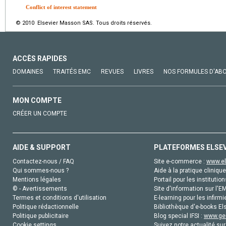
Conflict of interest statement
© 2010 Elsevier Masson SAS. Tous droits réservés.
ACCÈS RAPIDES
DOMAINES
TRAITÉS EMC
REVUES
LIVRES
NOS FORMULES D'AB
MON COMPTE
CRÉER UN COMPTE
AIDE & SUPPORT
PLATEFORMES ELSE
Contactez-nous / FAQ
Site e-commerce :
www.el
Qui sommes-nous ?
Aide à la pratique clinique
Mentions légales
Portail pour les institution
© - Avertissements
Site d'information sur l'E
Termes et conditions d'utilisation
E-learning pour les infirmi
Politique rédactionnelle
Bibliothèque d'e-books Els
Politique publicitaire
Blog special IFSI :
www.gen
Cookie settings
Suivez notre actualité sur