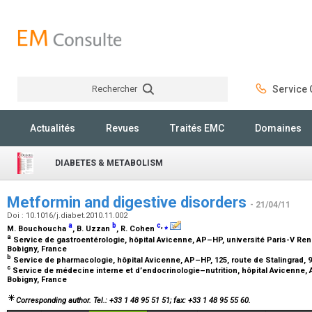
Rechercher
Service C
Rechercher
Actualités
Revues
Traités EMC
Domaines
DIABETES & METABOLISM
Metformin and digestive disorders
- 21/04/11
Doi : 10.1016/j.diabet.2010.11.002
a
b
c
,
⁎
M. Bouchoucha
, B. Uzzan
, R. Cohen
a
Service de gastroentérologie, hôpital Avicenne, AP–HP, université Paris-V René
Bobigny, France
b
Service de pharmacologie, hôpital Avicenne, AP–HP, 125, route de Stalingrad, 
c
Service de médecine interne et d’endocrinologie–nutrition, hôpital Avicenne, A
Bobigny, France
Corresponding author. Tel.: +33 1 48 95 51 51; fax: +33 1 48 95 55 60.