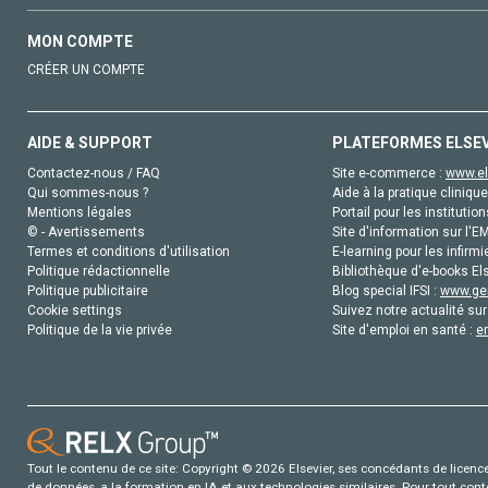
MON COMPTE
CRÉER UN COMPTE
AIDE & SUPPORT
PLATEFORMES ELSE
Contactez-nous / FAQ
Site e-commerce :
www.el
Qui sommes-nous ?
Aide à la pratique clinique
Mentions légales
Portail pour les institution
© - Avertissements
Site d'information sur l'E
Termes et conditions d'utilisation
E-learning pour les infirmi
Politique rédactionnelle
Bibliothèque d'e-books Els
Politique publicitaire
Blog special IFSI :
www.gen
Cookie settings
Suivez notre actualité sur
Politique de la vie privée
Site d'emploi en santé :
e
Tout le contenu de ce site: Copyright © 2026 Elsevier, ses concédants de licence e
de données, a la formation en IA et aux technologies similaires. Pour tout con