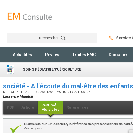
Rechercher
Service C
Rechercher
Actualités
Revues
Traités EMC
Domaines
SOINS PÉDIATRIE/PUÉRICULTURE
société - À l’écoute du mal-être des enfant
Doi : SPP-11-12-2011-32-263-1259-4792-101019-201106097
Laurence Mauduit
Résumé
PDF
Article
Références
Mots clés
Bienvenue sur EM-consulte, la référence des professionnels de santé.
Article gratuit.