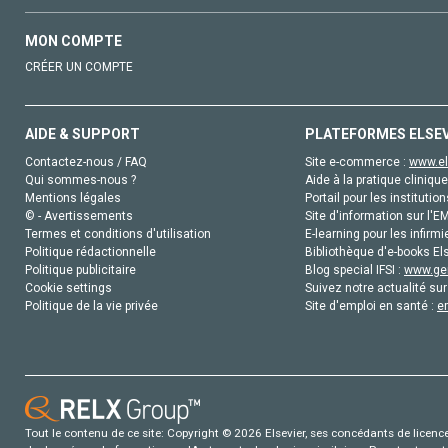
MON COMPTE
CRÉER UN COMPTE
AIDE & SUPPORT
PLATEFORMES ELSE
Contactez-nous / FAQ
Site e-commerce :
www.el
Qui sommes-nous ?
Aide à la pratique clinique
Mentions légales
Portail pour les institution
© - Avertissements
Site d'information sur l'E
Termes et conditions d'utilisation
E-learning pour les infirmi
Politique rédactionnelle
Bibliothèque d'e-books Els
Politique publicitaire
Blog special IFSI :
www.gen
Cookie settings
Suivez notre actualité sur
Politique de la vie privée
Site d'emploi en santé :
e
Tout le contenu de ce site: Copyright © 2026 Elsevier, ses concédants de licence e