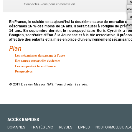
c
Connectez-vous pour en bénéficier!
vo
En France, le suicide est aujourd’hui la deuxième cause de mortalité chez
co
désormais 16 % des moins de 16 ans. Il serait aussi à l’origine de près 
14 ans. En septembre dernier, le neuropsychiatre Boris Cyrulnik a re
Bougrab, secrétaire d’État à la Jeunesse et à la Vie associative. Il préconi
affective des enfants et la mise en place d’un environnement sécurisant 
Plan
Les mécanismes du passage à l’acte
Des causes sensorielles évidentes
Les remparts à la souffrance
Perspectives
© 2011 Elsevier Masson SAS. Tous droits réservés.
ACCÈS RAPIDES
DOMAINES
TRAITÉS EMC
REVUES
LIVRES
NOS FORMULES D'AB