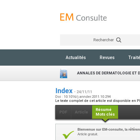
Rechercher
Actualités
Revues
Trait
ANNALES DE DERMATOLOGIE ET 
Index
- 24/11/11
Doi : 10.1016/j.annder.2011.10.294
Le texte complet de cet article est disponible en P
Résumé
PDF
Article
Mots clés
Bienvenue sur EM-consulte, la référen
Article gratuit.