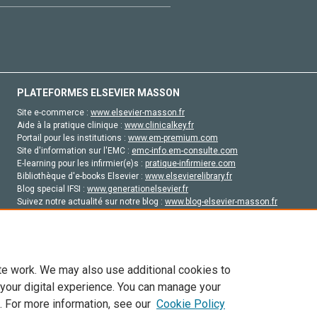
PLATEFORMES ELSEVIER MASSON
Site e-commerce :
www.elsevier-masson.fr
Aide à la pratique clinique :
www.clinicalkey.fr
Portail pour les institutions :
www.em-premium.com
Site d'information sur l'EMC :
emc-info.em-consulte.com
E-learning pour les infirmier(e)s :
pratique-infirmiere.com
Bibliothèque d'e-books Elsevier :
www.elsevierelibrary.fr
Blog special IFSI :
www.generationelsevier.fr
Suivez notre actualité sur notre blog :
www.blog-elsevier-masson.fr
Site d'emploi en santé :
emploisante.com
te work. We may also use additional cookies to
 your digital experience. You can manage your
. For more information, see our
Cookie Policy
vier, ses concédants de licence et ses contributeurs. Tout les droits sont réservés, y 
ogies similaires. Pour tout contenu en libre accès, les conditions de licence Creati