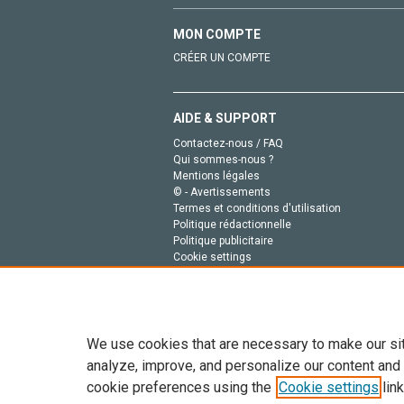
MON COMPTE
CRÉER UN COMPTE
AIDE & SUPPORT
Contactez-nous / FAQ
Qui sommes-nous ?
Mentions légales
© - Avertissements
Termes et conditions d'utilisation
Politique rédactionnelle
Politique publicitaire
Cookie settings
Politique de la vie privée
We use cookies that are necessary to make our si
analyze, improve, and personalize our content and
cookie preferences using the
Cookie settings
link
Tout le contenu de ce site: Copyright © 2026 Else
de données, a la formation en IA et aux technol