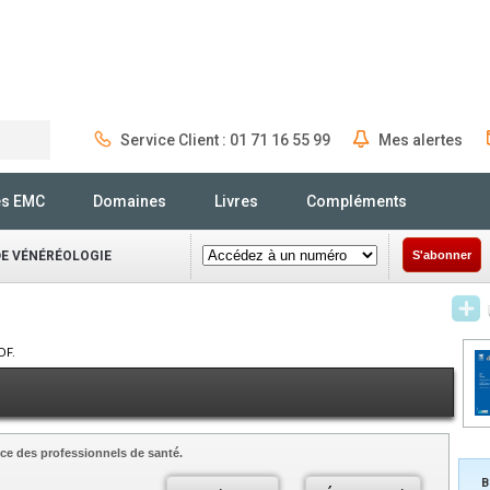
Service Client : 01 71 16 55 99
Mes alertes
Rechercher
és EMC
Domaines
Livres
Compléments
DE VÉNÉRÉOLOGIE
S'abonner
DF.
ce des professionnels de santé.
B