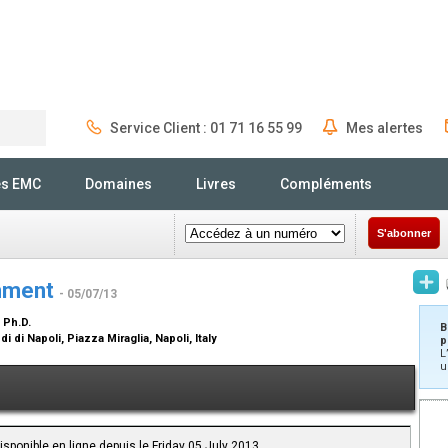
Service Client : 01 71 16 55 99
Mes alertes
Rechercher
és EMC
Domaines
Livres
Compléments
S'abonner
omment
- 05/07/13
 Ph.D.
B
i di Napoli, Piazza Miraglia, Napoli, Italy
p
L
u
isponible en ligne depuis le Friday 05 July 2013