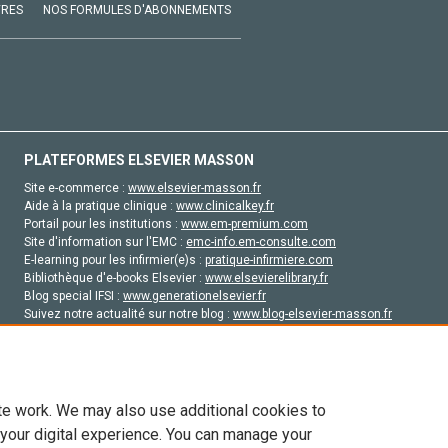
VRES
NOS FORMULES D'ABONNEMENTS
PLATEFORMES ELSEVIER MASSON
Site e-commerce :
www.elsevier-masson.fr
Aide à la pratique clinique :
www.clinicalkey.fr
Portail pour les institutions :
www.em-premium.com
Site d'information sur l'EMC :
emc-info.em-consulte.com
E-learning pour les infirmier(e)s :
pratique-infirmiere.com
Bibliothèque d'e-books Elsevier :
www.elsevierelibrary.fr
Blog special IFSI :
www.generationelsevier.fr
Suivez notre actualité sur notre blog :
www.blog-elsevier-masson.fr
Site d'emploi en santé :
emploisante.com
te work. We may also use additional cookies to
 your digital experience. You can manage your