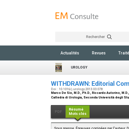
Rechercher
Actualités
Revues
Trait
UROLOGY
WITHDRAWN: Editorial C
Doi : 10.1016/j.urology.2013.03.078
Marco De Sio,
M.D., Ph.D.
, Riccardo Autorino,
M.D.,
Cattedra di Urologia, Seconda Università degli Stud
Résumé
PDF
Mots clés
Sous presse. Épreuves corrigées par l'auteur. D