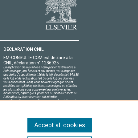
DÉCLARATION CNIL
EM-CONSULTE.COM est déclaré à la
CNIL, déclaration n° 1286925.
En application de la loi nº78-17 du 6 janvier 1978 relative à
l'informatique, aux fichiers et aux libertés, vous disposez
des droits d'opposition (art.26 de la loi), d'accès (art.34 à 38
de la loi), et de rectification (art.36 de la loi) des données
vous concernant. Ainsi, vous pouvez exiger que soient
rectifiées, complétées, clarifiées, mises à jour ou effacées
les informations vous concernant qui sont inexactes,
incomplètes, équivoques, périmées ou dont la collecte ou
l'utilisation ou la conservation est interdite.
Les informations personnelles concernant les visiteurs de
notre site, y compris leur identité, sont confidentielles.
Le responsable du site s'engage sur l'honneur à respecter
les conditions légales de confidentialité applicables en
France et à ne pas divulguer ces informations à des tiers.
Accept all cookies