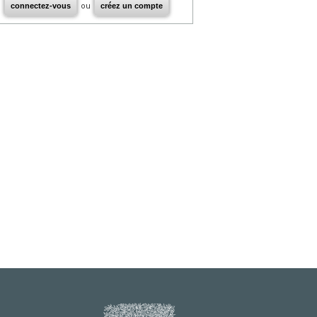
connectez-vous
ou
créez un compte