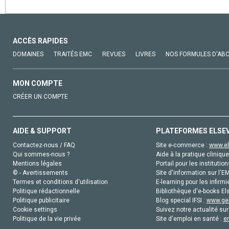
ACCÈS RAPIDES
DOMAINES
TRAITÉS EMC
REVUES
LIVRES
NOS FORMULES D'AB
MON COMPTE
CRÉER UN COMPTE
AIDE & SUPPORT
PLATEFORMES ELSE
Contactez-nous / FAQ
Site e-commerce :
www.el
Qui sommes-nous ?
Aide à la pratique clinique
Mentions légales
Portail pour les institution
© - Avertissements
Site d'information sur l'E
Termes et conditions d'utilisation
E-learning pour les infirmi
Politique rédactionnelle
Bibliothèque d'e-books Els
Politique publicitaire
Blog special IFSI :
www.gen
Cookie settings
Suivez notre actualité sur
Politique de la vie privée
Site d'emploi en santé :
e