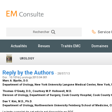
Rechercher
Service C
Rechercher
Actualités
Revues
Traités EMC
Domaines
UROLOGY
Reply by the Authors
- 28/07/13
Doi : 10.1016/j.urology.2013.04.001
Marc A. Bjurlin,
D.O.
Department of Urology, New York University Langone Medical Center, New York,
Thomas O'Grady,
D.O.
, Courtney M.P. Hollowell,
M.D.
Division of Urology, Department of Surgery, Cook County Hospital, Cook County 
Dae Y. Kim,
M.D., Ph.D.
Department of Urology, Northwestern University Feinberg School of Medicine, C
Le texte complet de cet article est disponible en PDF.