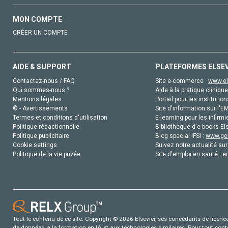
MON COMPTE
CRÉER UN COMPTE
AIDE & SUPPORT
PLATEFORMES ELSE
Contactez-nous / FAQ
Site e-commerce :
www.el
Qui sommes-nous ?
Aide à la pratique clinique
Mentions légales
Portail pour les institution
© - Avertissements
Site d'information sur l'E
Termes et conditions d'utilisation
E-learning pour les infirmi
Politique rédactionnelle
Bibliothèque d'e-books Els
Politique publicitaire
Blog special IFSI :
www.gen
Cookie settings
Suivez notre actualité sur
Politique de la vie privée
Site d'emploi en santé :
e
Tout le contenu de ce site: Copyright © 2026 Elsevier, ses concédants de licence e
de données, a la formation en IA et aux technologies similaires. Pour tout con