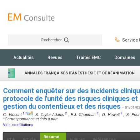
Rechercher
Service C
Rechercher
Actualités
Revues
Traités EMC
Domaines
ANNALES FRANÇAISES D'ANESTHÉSIE ET DE RÉANIMATION
Comment enquêter sur des incidents clinique
protocole de l'unité des risques cliniques et 
gestion du contentieux et des risques
- 01/01/0
1
*
2
3
4
C. Vincent
, S. Taylor-Adams
, E.J. Chapman
, D. Hewett
, S. Prio
*Corrrespondance et tirés à part
Voir les affiliations
Résumé
PDF
Article
Figures
Références