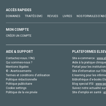
ACCÈS RAPIDES
DOMAINES
TRAITÉS EMC
REVUES
LIVRES
NOS FORMULES D'AB
MON COMPTE
CRÉER UN COMPTE
AIDE & SUPPORT
PLATEFORMES ELSE
Contactez-nous / FAQ
Site e-commerce :
www.el
Qui sommes-nous ?
Aide à la pratique clinique
Mentions légales
Portail pour les institution
© - Avertissements
Site d'information sur l'E
Termes et conditions d'utilisation
E-learning pour les infirmi
Politique rédactionnelle
Bibliothèque d'e-books Els
Politique publicitaire
Blog special IFSI :
www.gen
Cookie settings
Suivez notre actualité sur
Politique de la vie privée
Site d'emploi en santé :
e