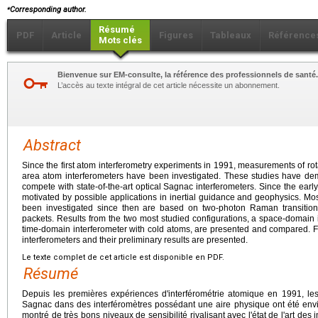
⁎
Corresponding author.
Résumé
PDF
Article
Figures
Tableaux
Référence
Mots clés
Bienvenue sur EM-consulte, la référence des professionnels de santé.
L’accès au texte intégral de cet article nécessite un abonnement.
Abstract
Since the first atom interferometry experiments in 1991, measurements of rot
area atom interferometers have been investigated. These studies have demo
compete with state-of-the-art optical Sagnac interferometers. Since the ea
motivated by possible applications in inertial guidance and geophysics. Mo
been investigated since then are based on two-photon Raman transition
packets. Results from the two most studied configurations, a space-domain
time-domain interferometer with cold atoms, are presented and compared. Fin
interferometers and their preliminary results are presented.
Le texte complet de cet article est disponible en PDF.
Résumé
Depuis les premières expériences d'interférométrie atomique en 1991, les
Sagnac dans des interféromètres possédant une aire physique ont été env
montré de très bons niveaux de sensibilité rivalisant avec l'état de l'art d