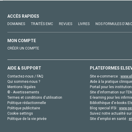
ACCÈS RAPIDES
DOMAINES
TRAITÉS EMC
REVUES
LIVRES
NOS FORMULES D'AB
MON COMPTE
CRÉER UN COMPTE
AIDE & SUPPORT
PLATEFORMES ELSE
Contactez-nous / FAQ
Site e-commerce :
www.el
Qui sommes-nous ?
Aide à la pratique clinique
Mentions légales
Portail pour les institution
© - Avertissements
Site d'information sur l'E
Termes et conditions d'utilisation
E-learning pour les infirmi
Politique rédactionnelle
Bibliothèque d'e-books Els
Politique publicitaire
Blog special IFSI :
www.gen
Cookie settings
Suivez notre actualité sur
Politique de la vie privée
Site d'emploi en santé :
e