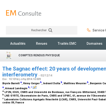
Rechercher
Service C
Rechercher
Actualités
Revues
Traités EMC
Domaines
COMPTES RENDUS PHYSIQUE
The Sagnac effect: 20 years of developmen
interferometry
- 02/12/14
Doi : 10.1016/j.crhy.2014.10.009
a
b
b
b
Brynle Barrett
, Rémy Geiger
, Indranil Dutta
, Matthieu Meunier
, Benjamin C
⁎
a
b
,
, Arnaud Landragin
a
LP2N, IOGS, CNRS and Université de Bordeaux, rue François-Mitterrand, 33400 
b
LNE-SYRTE, Observatoire de Paris, CNRS and UPMC, 61, avenue de l'Observatoir
c
Laboratoire Collisions Agrégats Réactivité (LCAR), CNRS, Université Paul-Sabat
cedex 09, France