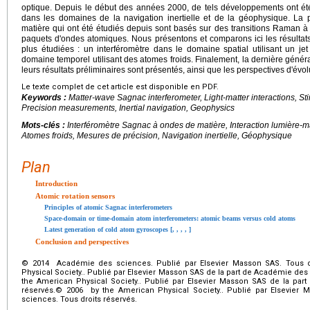
optique. Depuis le début des années 2000, de tels développements ont été
dans les domaines de la navigation inertielle et de la géophysique. La 
matière qui ont été étudiés depuis sont basés sur des transitions Raman 
paquets d'ondes atomiques. Nous présentons et comparons ici les résultats 
plus étudiées : un interféromètre dans le domaine spatial utilisant un je
domaine temporel utilisant des atomes froids. Finalement, la dernière généra
leurs résultats préliminaires sont présentés, ainsi que les perspectives d'évo
Le texte complet de cet article est disponible en PDF.
Keywords :
Matter-wave Sagnac interferometer, Light-matter interactions, S
Precision measurements, Inertial navigation, Geophysics
Mots-clés :
Interféromètre Sagnac à ondes de matière, Interaction lumière-m
Atomes froids, Mesures de précision, Navigation inertielle, Géophysique
Plan
Introduction
Atomic rotation sensors
Principles of atomic Sagnac interferometers
Space-domain or time-domain atom interferometers: atomic beams versus cold atoms
Latest generation of cold atom gyroscopes [, , , , ]
Conclusion and perspectives
© 2014 Académie des sciences. Publié par Elsevier Masson SAS. Tous d
Physical Society.. Publié par Elsevier Masson SAS de la part de Académie des
the American Physical Society.. Publié par Elsevier Masson SAS de la par
réservés.© 2006 by the American Physical Society.. Publié par Elsevier
sciences. Tous droits réservés.