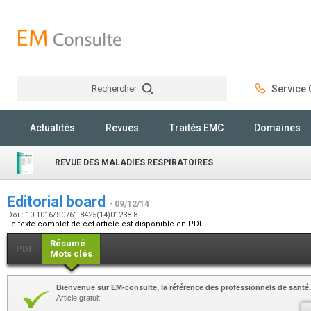
Rechercher
Service C
Rechercher
Actualités
Revues
Traités EMC
Domaines
REVUE DES MALADIES RESPIRATOIRES
Editorial board
- 09/12/14
Doi : 10.1016/S0761-8425(14)01238-8
Le texte complet de cet article est disponible en PDF.
Résumé
PDF
Mots clés
Bienvenue sur EM-consulte, la référence des professionnels de santé.
Article gratuit.