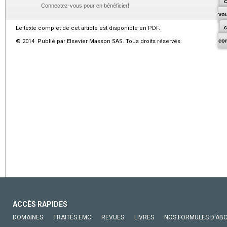
c
Connectez-vous pour en bénéficier!
vo
Le texte complet de cet article est disponible en PDF.
co
© 2014 Publié par Elsevier Masson SAS. Tous droits réservés.
ACCÈS RAPIDES
DOMAINES
TRAITÉS EMC
REVUES
LIVRES
NOS FORMULES D'AB