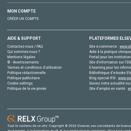
MON COMPTE
CRÉER UN COMPTE
AIDE & SUPPORT
PLATEFORMES ELSE
Contactez-nous / FAQ
Site e-commerce :
www.el
Qui sommes-nous ?
Aide à la pratique clinique
Mentions légales
Portail pour les institution
© - Avertissements
Site d'information sur l'E
Termes et conditions d'utilisation
E-learning pour les infirmi
Politique rédactionnelle
Bibliothèque d'e-books Els
Politique publicitaire
Blog special IFSI :
www.gen
Cookie settings
Suivez notre actualité sur
Politique de la vie privée
Site d'emploi en santé :
e
Tout le contenu de ce site: Copyright © 2026 Elsevier, ses concédants de licence e
de données, a la formation en IA et aux technologies similaires. Pour tout con