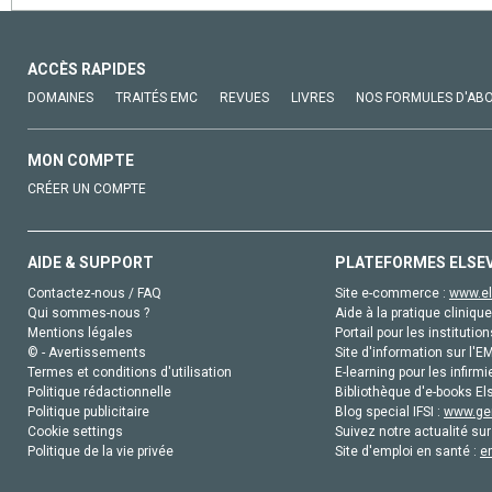
ACCÈS RAPIDES
DOMAINES
TRAITÉS EMC
REVUES
LIVRES
NOS FORMULES D'AB
MON COMPTE
CRÉER UN COMPTE
AIDE & SUPPORT
PLATEFORMES ELSE
Contactez-nous / FAQ
Site e-commerce :
www.el
Qui sommes-nous ?
Aide à la pratique clinique
Mentions légales
Portail pour les institution
© - Avertissements
Site d'information sur l'E
Termes et conditions d'utilisation
E-learning pour les infirmi
Politique rédactionnelle
Bibliothèque d'e-books Els
Politique publicitaire
Blog special IFSI :
www.gen
Cookie settings
Suivez notre actualité sur
Politique de la vie privée
Site d'emploi en santé :
e