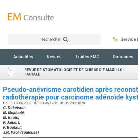
Rechercher
Service C
Rechercher
Actualités
Revues
Traités EMC
Domaines
REVUE DE STOMATOLOGIE ET DE CHIRURGIE MAXILLO-
FACIALE
Pseudo-anévrisme carotidien après reconstr
radiothérapie pour carcinome adénoïde kys
Doi : STO-06-2006-107-3-0035-1768-101019-200518781
C. Dekeister,
M. Mejdoubi,
M. Irsutti,
F. Jalbert,
F. Boutault,
J.R. Paoli (Toulouse)