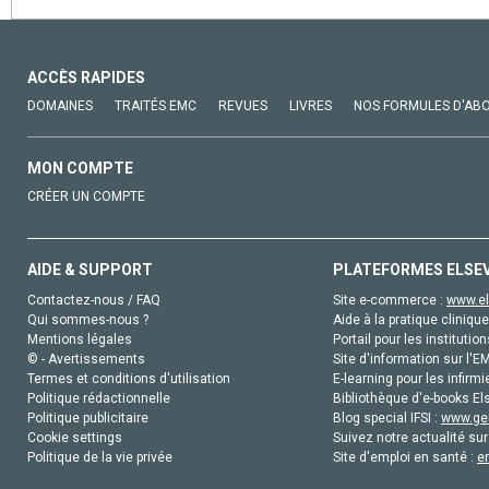
ACCÈS RAPIDES
DOMAINES
TRAITÉS EMC
REVUES
LIVRES
NOS FORMULES D'AB
MON COMPTE
CRÉER UN COMPTE
AIDE & SUPPORT
PLATEFORMES ELSE
Contactez-nous / FAQ
Site e-commerce :
www.el
Qui sommes-nous ?
Aide à la pratique clinique
Mentions légales
Portail pour les institution
© - Avertissements
Site d'information sur l'E
Termes et conditions d'utilisation
E-learning pour les infirmi
Politique rédactionnelle
Bibliothèque d'e-books Els
Politique publicitaire
Blog special IFSI :
www.gen
Cookie settings
Suivez notre actualité sur
Politique de la vie privée
Site d'emploi en santé :
e