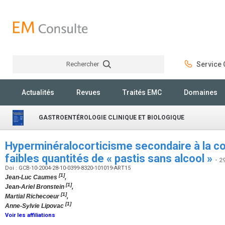
Rechercher
Service C
Rechercher
Actualités
Revues
Traités EMC
Domaines
GASTROENTÉROLOGIE CLINIQUE ET BIOLOGIQUE
Hyperminéralocorticisme secondaire à la 
faibles quantités de « pastis sans alcool »
- 2
Doi : GCB-10-2004-28-10-0399-8320-101019-ART15
[1]
Jean-Luc Caumes
,
[1]
Jean-Ariel Bronstein
,
[1]
Martial Richecoeur
,
[1]
Anne-Sylvie Lipovac
Voir les affiliations