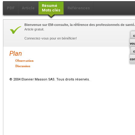
Résumé
PDF
Article
Références
Mots clés
Bienvenue sur EM-consulte, la référence des professionnels de santé.
Article gratuit.
c
Connectez-vous pour en bénéficier!
vo
Plan
co
Observation
Discussion
© 2004 Elsevier Masson SAS. Tous droits réservés.