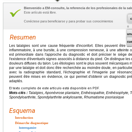
Bienvenido a EM-consulte, la referencia de los profesionales de la sal
Este artículo está libre.
c
Conéctese para beneficiarse y para probar sus conocimientos
un
Resumen
cu
Les talalgies sont une cause fréquente d'inconfort. Elles peuvent être
inflammatoire, à une bursite, à une compression nerveuse, à une atteinte 
est primordiale dans l'approche du diagnostic et doit préciser le siège 
l'existence d'éventuels signes associés à distance du pied. On distingue les
douleurs diffuses du talon. Les étiologies sont le plus souvent mécaniques m
par une talalgie et doit donc être recherchée au moindre doute, en particulie
avec la radiographie standard, l'échographie et l'imagerie par résonanc
peuvent être mises en évidence, ce qui permet d'obtenir un diagnostic pr
adaptés.
El texto completo de este artículo está disponible en PDF.
Mots-clés :
Talalgies, Aponévrose plantaire, Enthésopathie, Enthésophyte,
Spondyloarthrite, Spondylarthrite ankylosante, Rhumatisme psoriasique
Esquema
Introduction
Démarche diagnostique
Interrogatoire