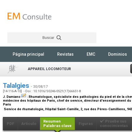
Buscar
Rechercher
Página principal
Revistas
EMC
Dominios
APPAREIL LOCOMOTEUR
Talalgies
- 30/08/17
[14-116-A-10] - Doi : 10.1016/S0246-0521(17)66651-8
J. Damiano
:
Rhumatologue, spécialiste des pathologies du pied et de la che
médecine des hôpitaux de Paris, chef de service, directeur d'enseignement du d
Paris
Service de rhumatologie, Hôpital Saint-Camille, 2, rue des Pères-Camilliens, 9
Resumen
Pruebe sus
PDF
Artículo
Figuras
Palabras clave
conocimientas