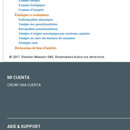
Examen clinique
Examens biologiques
Examens d'imagerie
Étiologies et traitements
Enthésopathies mécaniques
Talalgies des spondyloarthrites
Bursopathies paracalcanéennes
Talalgies d'origine neurologique par syndrome canalaire
Talalgies au cours des fractures de contrainte
Étiologies rares
Déclaration de liens d'intérêts
© 2017 Elsevier Masson SAS. Reservados todos los derechos.
MI CUENTA
CREAR UNA CUENTA
AIDE & SUPPORT